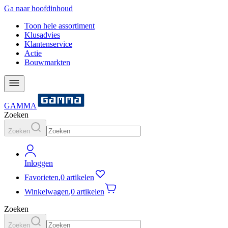
Ga naar hoofdinhoud
Toon hele assortiment
Klusadvies
Klantenservice
Actie
Bouwmarkten
GAMMA
Zoeken
Zoeken
Inloggen
Favorieten
,
0 artikelen
Winkelwagen
,
0 artikelen
Zoeken
Zoeken