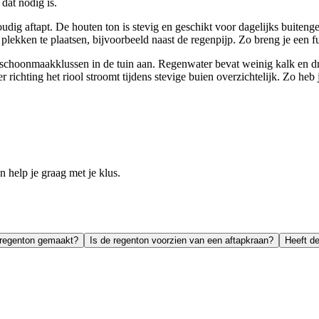
dat nodig is.
ig aftapt. De houten ton is stevig en geschikt voor dagelijks buiteng
ekken te plaatsen, bijvoorbeeld naast de regenpijp. Zo breng je een fun
 schoonmaakklussen in de tuin aan. Regenwater bevat weinig kalk en dro
r richting het riool stroomt tijdens stevige buien overzichtelijk. Zo heb
help je graag met je klus.
e regenton gemaakt?
Is de regenton voorzien van een aftapkraan?
Heeft d