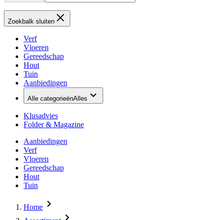
Zoekbalk sluiten
Verf
Vloeren
Gereedschap
Hout
Tuin
Aanbiedingen
Alle categorieën
Alles
Klusadvies
Folder & Magazine
Aanbiedingen
Verf
Vloeren
Gereedschap
Hout
Tuin
Home