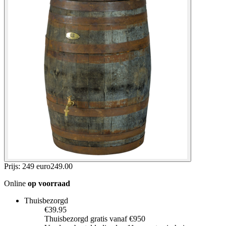
Prijs: 249 euro
249
.
00
Online
op voorraad
Thuisbezorgd
€39.95
Thuisbezorgd gratis vanaf €950