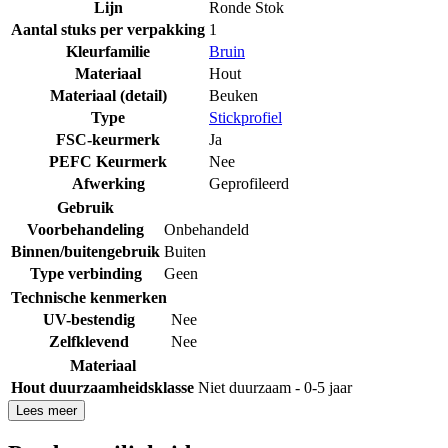
Lijn
Ronde Stok
Aantal stuks per verpakking
1
Kleurfamilie
Bruin
Materiaal
Hout
Materiaal (detail)
Beuken
Type
Stickprofiel
FSC-keurmerk
Ja
PEFC Keurmerk
Nee
Afwerking
Geprofileerd
Gebruik
Voorbehandeling
Onbehandeld
Binnen/buitengebruik
Buiten
Type verbinding
Geen
Technische kenmerken
UV-bestendig
Nee
Zelfklevend
Nee
Materiaal
Hout duurzaamheidsklasse
Niet duurzaam - 0-5 jaar
Lees meer