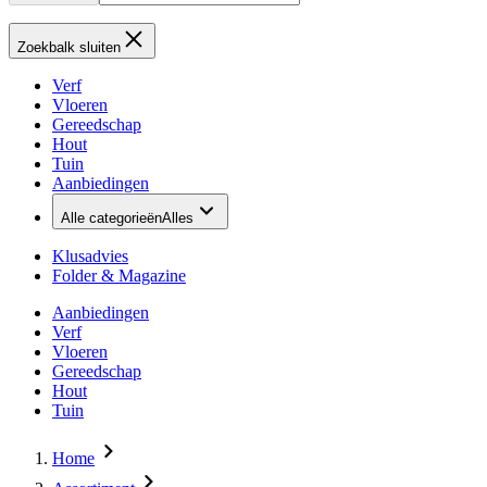
Zoekbalk sluiten
Verf
Vloeren
Gereedschap
Hout
Tuin
Aanbiedingen
Alle categorieën
Alles
Klusadvies
Folder & Magazine
Aanbiedingen
Verf
Vloeren
Gereedschap
Hout
Tuin
Home