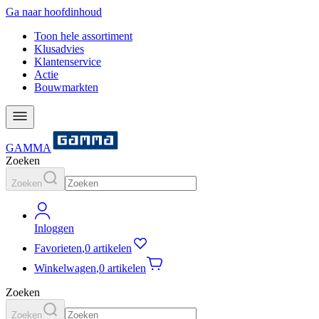
Ga naar hoofdinhoud
Toon hele assortiment
Klusadvies
Klantenservice
Actie
Bouwmarkten
GAMMA
Zoeken
Zoeken
Inloggen
Favorieten
,
0 artikelen
Winkelwagen
,
0 artikelen
Zoeken
Zoeken