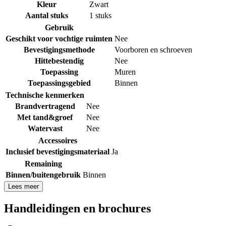
Kleur
Zwart
Aantal stuks
1 stuks
Gebruik
Geschikt voor vochtige ruimten
Nee
Bevestigingsmethode
Voorboren en schroeven
Hittebestendig
Nee
Toepassing
Muren
Toepassingsgebied
Binnen
Technische kenmerken
Brandvertragend
Nee
Met tand&groef
Nee
Watervast
Nee
Accessoires
Inclusief bevestigingsmateriaal
Ja
Remaining
Binnen/buitengebruik
Binnen
Lees meer
Handleidingen en brochures