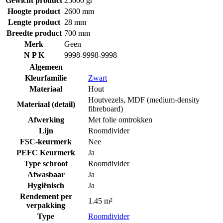
Gewicht product
25000 gr
Hoogte product
2600 mm
Lengte product
28 mm
Breedte product
700 mm
Merk
Geen
N P K
9998-9998-9998
Algemeen
Kleurfamilie
Zwart
Materiaal
Hout
Houtvezels
,
MDF (medium-density
Materiaal (detail)
fibreboard)
Afwerking
Met folie omtrokken
Lijn
Roomdivider
FSC-keurmerk
Nee
PEFC Keurmerk
Ja
Type schroot
Roomdivider
Afwasbaar
Ja
Hygiënisch
Ja
Rendement per
1.45 m²
verpakking
Type
Roomdivider