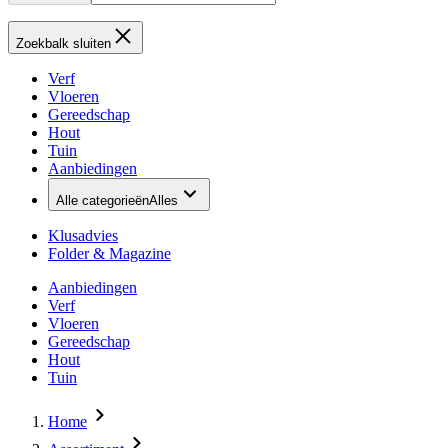
Zoekbalk sluiten
Verf
Vloeren
Gereedschap
Hout
Tuin
Aanbiedingen
Alle categorieën
Alles
Klusadvies
Folder & Magazine
Aanbiedingen
Verf
Vloeren
Gereedschap
Hout
Tuin
Home