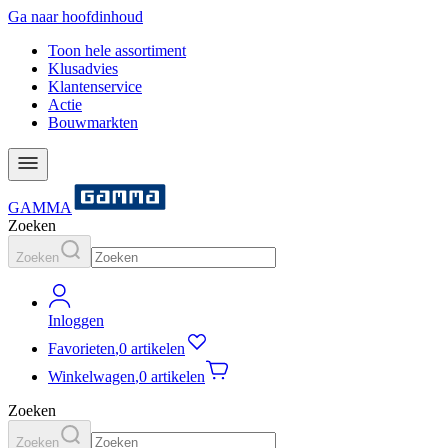
Ga naar hoofdinhoud
Toon hele assortiment
Klusadvies
Klantenservice
Actie
Bouwmarkten
GAMMA
Zoeken
Zoeken
Inloggen
Favorieten
,
0 artikelen
Winkelwagen
,
0 artikelen
Zoeken
Zoeken