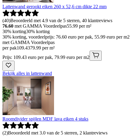
Lattenwand gerookt eiken 260 x 52,6 cm dikte 22 mm
(
40
)
Beoordeeld met 4.9 van de 5 sterren, 40 klantreviews
76.60
met GAMMA Voordeelpas
55.99
per m²
30% korting
30% korting
30% korting, voordeelprijs: 76.60 euro per pak, 55.99 euro per m2
met GAMMA Voordeelpas
per pak
109
.
43
79.99 per m²
Prijs: 109.43 euro per pak, 79.99 euro per m2
Bekijk alles in lattenwand
Roomdivider spijlen MDF lava eiken 4 stuks
(
2
)
Beoordeeld met 3.0 van de 5 sterren, 2 klantreviews