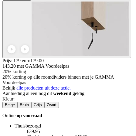
Prijs: 179 euro
179
.
00
143.20
met GAMMA Voordeelpas
20% korting
20% korting op alle roomdividers binnen met je GAMMA
Voordeelpas
Bekijk
alle producten uit deze actie.
Aanbieding alleen nog dit
weekend
geldig
Kleur
:
Beige
Bruin
Grijs
Zwart
Online
op voorraad
Thuisbezorgd
€39.95