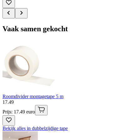
Vaak samen gekocht
Roomdivider montagetape 5 m
17
.
49
Prijs: 17.49 euro
Bekijk alles in dubbelzijdige tape