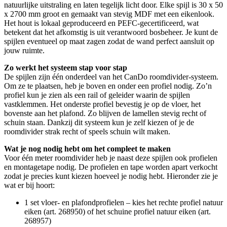
natuurlijke uitstraling en laten tegelijk licht door. Elke spijl is 30 x 50
x 2700 mm groot en gemaakt van stevig MDF met een eikenlook.
Het hout is lokaal geproduceerd en PEFC-gecertificeerd, wat
betekent dat het afkomstig is uit verantwoord bosbeheer. Je kunt de
spijlen eventueel op maat zagen zodat de wand perfect aansluit op
jouw ruimte.
Zo werkt het systeem stap voor stap
De spijlen zijn één onderdeel van het CanDo roomdivider-systeem.
Om ze te plaatsen, heb je boven en onder een profiel nodig. Zo’n
profiel kun je zien als een rail of geleider waarin de spijlen
vastklemmen. Het onderste profiel bevestig je op de vloer, het
bovenste aan het plafond. Zo blijven de lamellen stevig recht of
schuin staan. Dankzij dit systeem kun je zelf kiezen of je de
roomdivider strak recht of speels schuin wilt maken.
Wat je nog nodig hebt om het compleet te maken
Voor één meter roomdivider heb je naast deze spijlen ook profielen
en montagetape nodig. De profielen en tape worden apart verkocht
zodat je precies kunt kiezen hoeveel je nodig hebt. Hieronder zie je
wat er bij hoort:
1 set vloer- en plafondprofielen – kies het rechte profiel natuur
eiken (art. 268950) of het schuine profiel natuur eiken (art.
268957)