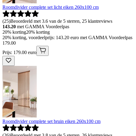
Roomdivider complete set licht eiken 260x100 cm
(
25
)
Beoordeeld met 3.6 van de 5 sterren, 25 klantreviews
143.20
met GAMMA Voordeelpas
20% korting
20% korting
20% korting, voordeelprijs: 143.20 euro met GAMMA Voordeelpas
179
.
00
Prijs: 179.00 euro
Roomdivider complete set bruin eiken 260x100 cm
(
26
)
Beoordeeld met 3.8 van de 5 sterren, 26 klantreviews