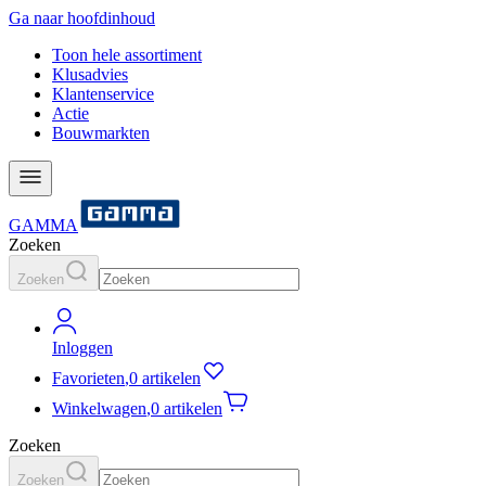
Ga naar hoofdinhoud
Toon hele assortiment
Klusadvies
Klantenservice
Actie
Bouwmarkten
GAMMA
Zoeken
Zoeken
Inloggen
Favorieten
,
0 artikelen
Winkelwagen
,
0 artikelen
Zoeken
Zoeken