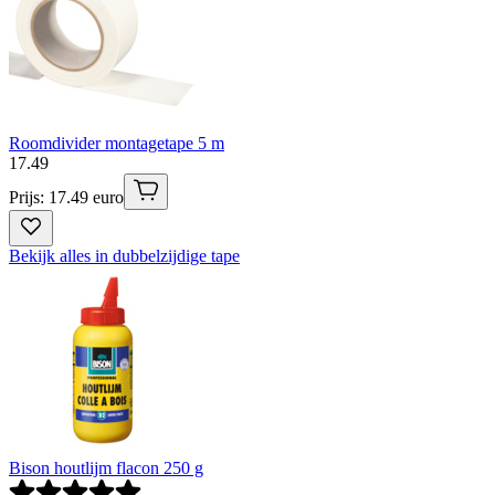
Roomdivider montagetape 5 m
17
.
49
Prijs: 17.49 euro
Bekijk alles in dubbelzijdige tape
Bison houtlijm flacon 250 g