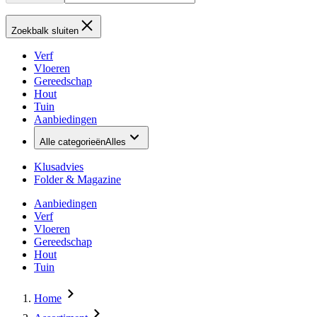
Zoekbalk sluiten
Verf
Vloeren
Gereedschap
Hout
Tuin
Aanbiedingen
Alle categorieën
Alles
Klusadvies
Folder & Magazine
Aanbiedingen
Verf
Vloeren
Gereedschap
Hout
Tuin
Home