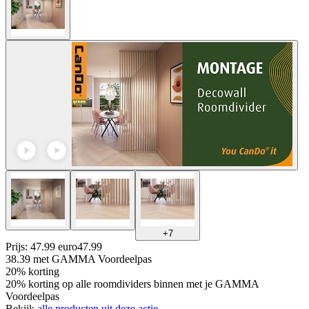
+
7
Prijs: 47.99 euro
47
.
99
38.39
met GAMMA Voordeelpas
20% korting
20% korting op alle roomdividers binnen met je GAMMA
Voordeelpas
Bekijk
alle producten uit deze actie.