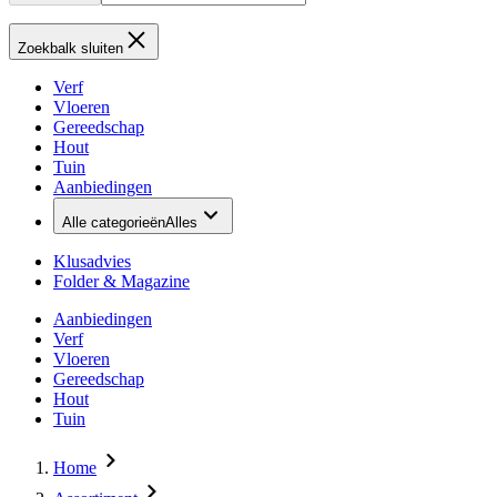
Zoekbalk sluiten
Verf
Vloeren
Gereedschap
Hout
Tuin
Aanbiedingen
Alle categorieën
Alles
Klusadvies
Folder & Magazine
Aanbiedingen
Verf
Vloeren
Gereedschap
Hout
Tuin
Home