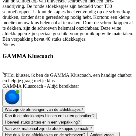
van de schroefkop van universele schroeven met een torx-
aandrijving. De ronde afdekkapjes zijn bedoeld voor T30
schroefkoppen. U kunt de kapjes heel eenvoudig op de schroefkop
drukken, zonder dat u gereedschap nodig hebt. Kortom: een kleine
moeite om uw klus helemaal af te maken. Door de schroefkoppen af
te dekken, zijn de schroeven helemaal onzichtbaar. Deze witte
afdekkappen zijn speciaal geschikt voor gebruik op witte materialen.
Eén verpakking bevat 40 stuks afdekkapjes.
Nieuw
GAMMA Kluscoach
👋
Hoi klusser, ik ben de GAMMA Kluscoach, een handige chatbot,
en help je graag met je klus.
GAMMA Kluscoach - Altijd bereikbaar
Wat zijn de afmetingen van de afdekkapjes?
Kan ik de afdekkapjes binnen en buiten gebruiken?
Hoeveel stuks zitten er in een verpakking?
Van welk materiaal zijn de afdekkapjes gemaakt?
Hoe druk ik de afdekkapjes op de schroeven?
Andere vraag...