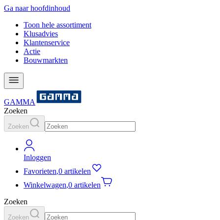
Ga naar hoofdinhoud
Toon hele assortiment
Klusadvies
Klantenservice
Actie
Bouwmarkten
GAMMA
Zoeken
Zoeken
Inloggen
Favorieten
,
0 artikelen
Winkelwagen
,
0 artikelen
Zoeken
Zoeken