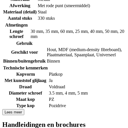
Afwerking
Met rode punt (smeermiddel)
Materiaal (detail)
Staal
Aantal stuks
330 stuks
Afmetingen
Lengte
30 mm
,
35 mm
,
60 mm
,
25 mm
,
40 mm
,
50 mm
,
20
schroef
mm
Gebruik
Hout
,
MDF (medium-density fibreboard)
,
Geschikt voor
Plaatmateriaal
,
Spaanplaat
,
Universeel
Binnen/buitengebruik
Binnen
Technische kenmerken
Kopvorm
Platkop
Met kunststof glijlaag
Ja
Draad
Voldraad
Diameter schroef
3.5 mm
,
4 mm
,
5 mm
Maat kop
PZ
Type kop
Pozidrive
Lees meer
Handleidingen en brochures