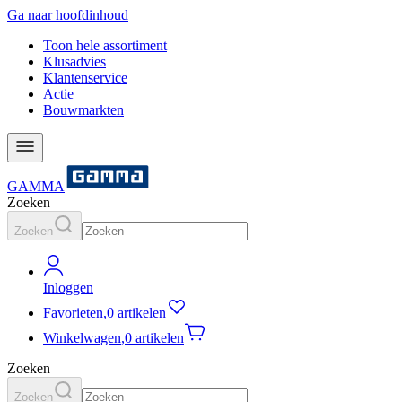
Ga naar hoofdinhoud
Toon hele assortiment
Klusadvies
Klantenservice
Actie
Bouwmarkten
GAMMA
Zoeken
Zoeken
Inloggen
Favorieten
,
0 artikelen
Winkelwagen
,
0 artikelen
Zoeken
Zoeken