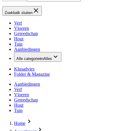
Zoekbalk sluiten
Verf
Vloeren
Gereedschap
Hout
Tuin
Aanbiedingen
Alle categorieën
Alles
Klusadvies
Folder & Magazine
Aanbiedingen
Verf
Vloeren
Gereedschap
Hout
Tuin
Home