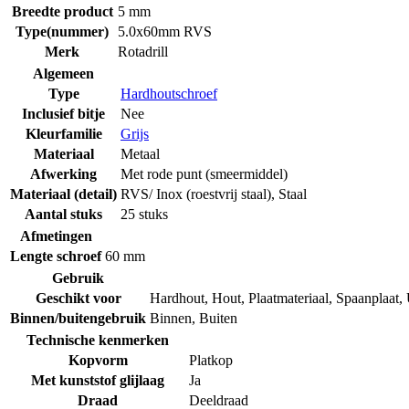
Breedte product
5 mm
Type(nummer)
5.0x60mm RVS
Merk
Rotadrill
Algemeen
Type
Hardhoutschroef
Inclusief bitje
Nee
Kleurfamilie
Grijs
Materiaal
Metaal
Afwerking
Met rode punt (smeermiddel)
Materiaal (detail)
RVS/ Inox (roestvrij staal)
,
Staal
Aantal stuks
25 stuks
Afmetingen
Lengte schroef
60 mm
Gebruik
Geschikt voor
Hardhout
,
Hout
,
Plaatmateriaal
,
Spaanplaat
,
Binnen/buitengebruik
Binnen
,
Buiten
Technische kenmerken
Kopvorm
Platkop
Met kunststof glijlaag
Ja
Draad
Deeldraad