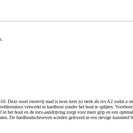
n.
Deze soort roestvrij staal is twee keer zo sterk als rvs A2 zodat u niet
obleemloos verwerkt in hardhout zonder het hout te splijten. Voorbore
 in het hout en de torx-aandrijving zorgt voor meer grip en een optima
aaien. De hardhoutschroeven worden geleverd in een stevige kunststof