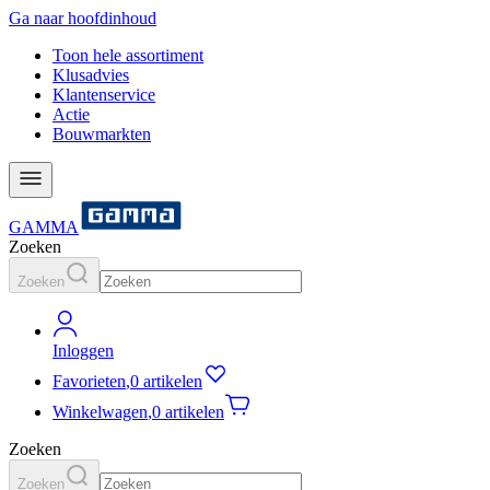
Ga naar hoofdinhoud
Toon hele assortiment
Klusadvies
Klantenservice
Actie
Bouwmarkten
GAMMA
Zoeken
Zoeken
Inloggen
Favorieten
,
0 artikelen
Winkelwagen
,
0 artikelen
Zoeken
Zoeken