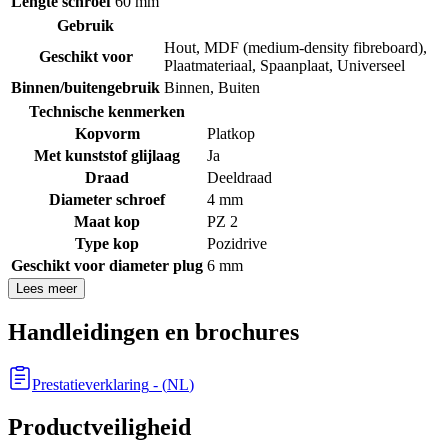
Lengte schroef
60 mm
Gebruik
Hout
,
MDF (medium-density fibreboard)
,
Geschikt voor
Plaatmateriaal
,
Spaanplaat
,
Universeel
Binnen/buitengebruik
Binnen
,
Buiten
Technische kenmerken
Kopvorm
Platkop
Met kunststof glijlaag
Ja
Draad
Deeldraad
Diameter schroef
4 mm
Maat kop
PZ 2
Type kop
Pozidrive
Geschikt voor diameter plug
6 mm
Lees meer
Handleidingen en brochures
Prestatieverklaring
- (
NL
)
Productveiligheid