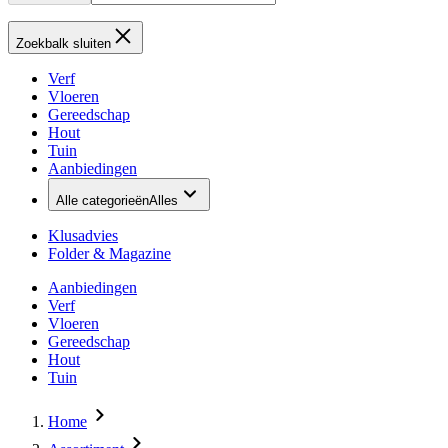
Zoekbalk sluiten
Verf
Vloeren
Gereedschap
Hout
Tuin
Aanbiedingen
Alle categorieën
Alles
Klusadvies
Folder & Magazine
Aanbiedingen
Verf
Vloeren
Gereedschap
Hout
Tuin
Home