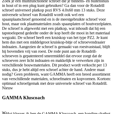
Zoek je een multifunctionele schroef die je binnens- en buitenshuis
in hout of in een plug kunt gebruiken? Ga dan voor de Rotadrill
schroef universeel platkop pozi RVS 4.0x60 mm 13 stuks. Deze
universele schroef van Rotadrill wordt ook wel een
spaanplaatschroef genoemd en is de meestgebruikte schroef voor
hout, maar ook plaatmaterialen zoals spaanplaten of houtvezelplaten.
De schroef is afgewerkt met een platkop, wat inhoudt dat hij een
tapstoelopend gedeelte onder de kop heeft die mooi in het materiaal
wegzakt. De schroef heeft een kruiskop van het type PZ2. Je kunt
hem dus met een middelgroot kruiskop-bitje of schroevendraaier
indraaien. Aangezien de schroef is gemaakt van roestvaststaal, blijft
hij bovendien vrij van roest. De rode punt aan de Rotadrill-
schroeven is gepatenteerd smeermiddel dat ervoor zorgt dat de
schroeven zeer licht indraaien en makkelijk te verwerken zijn in
verschillende bouwmaterialen. Dit product wordt verkocht per 13
stuks, dus je hebt altijd een schroef achter de hand. Andere maat
nodig? Geen probleem, want GAMMA heeft een breed assortiment
van verschillende materialen, schroefmaten en kopvormen. Kortom:
optimaal schroefgemak met deze universele schroef van Rotadrill.
Nieuw
GAMMA Kluscoach
👋
Hoi klusser, ik ben de GAMMA Kluscoach, een handige chatbot,