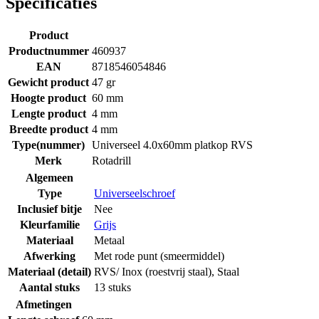
Specificaties
Product
Productnummer
460937
EAN
8718546054846
Gewicht product
47 gr
Hoogte product
60 mm
Lengte product
4 mm
Breedte product
4 mm
Type(nummer)
Universeel 4.0x60mm platkop RVS
Merk
Rotadrill
Algemeen
Type
Universeelschroef
Inclusief bitje
Nee
Kleurfamilie
Grijs
Materiaal
Metaal
Afwerking
Met rode punt (smeermiddel)
Materiaal (detail)
RVS/ Inox (roestvrij staal)
,
Staal
Aantal stuks
13 stuks
Afmetingen