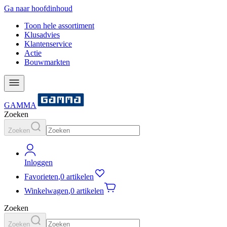
Ga naar hoofdinhoud
Toon hele assortiment
Klusadvies
Klantenservice
Actie
Bouwmarkten
GAMMA
Zoeken
Zoeken
Inloggen
Favorieten
,
0 artikelen
Winkelwagen
,
0 artikelen
Zoeken
Zoeken