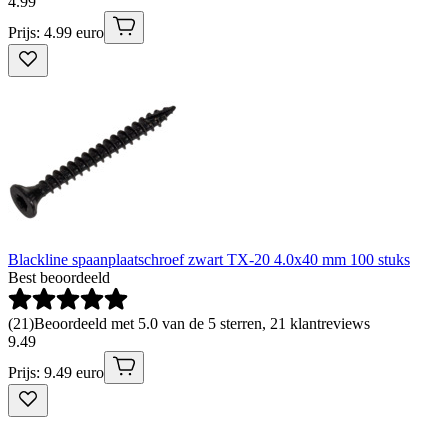
4
.
99
Prijs: 4.99 euro
Blackline spaanplaatschroef zwart TX-20 4.0x40 mm 100 stuks
Best beoordeeld
(
21
)
Beoordeeld met 5.0 van de 5 sterren, 21 klantreviews
9
.
49
Prijs: 9.49 euro