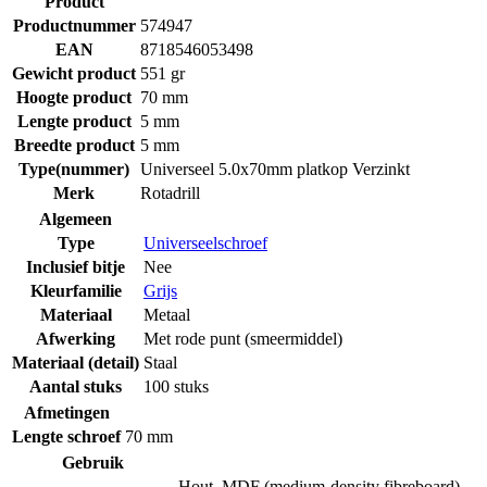
Product
Productnummer
574947
EAN
8718546053498
Gewicht product
551 gr
Hoogte product
70 mm
Lengte product
5 mm
Breedte product
5 mm
Type(nummer)
Universeel 5.0x70mm platkop Verzinkt
Merk
Rotadrill
Algemeen
Type
Universeelschroef
Inclusief bitje
Nee
Kleurfamilie
Grijs
Materiaal
Metaal
Afwerking
Met rode punt (smeermiddel)
Materiaal (detail)
Staal
Aantal stuks
100 stuks
Afmetingen
Lengte schroef
70 mm
Gebruik
Hout
,
MDF (medium-density fibreboard)
,