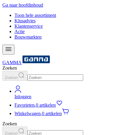
Ga naar hoofdinhoud
Toon hele assortiment
Klusadvies
Klantenservice
Actie
Bouwmarkten
GAMMA
Zoeken
Zoeken
Inloggen
Favorieten
,
0 artikelen
Winkelwagen
,
0 artikelen
Zoeken
Zoeken