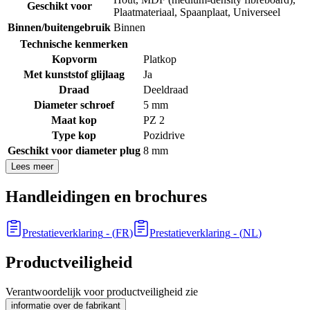
Geschikt voor
Plaatmateriaal
,
Spaanplaat
,
Universeel
Binnen/buitengebruik
Binnen
Technische kenmerken
Kopvorm
Platkop
Met kunststof glijlaag
Ja
Draad
Deeldraad
Diameter schroef
5 mm
Maat kop
PZ 2
Type kop
Pozidrive
Geschikt voor diameter plug
8 mm
Lees meer
Handleidingen en brochures
Prestatieverklaring
- (
FR
)
Prestatieverklaring
- (
NL
)
Productveiligheid
Verantwoordelijk voor productveiligheid zie
informatie over de fabrikant