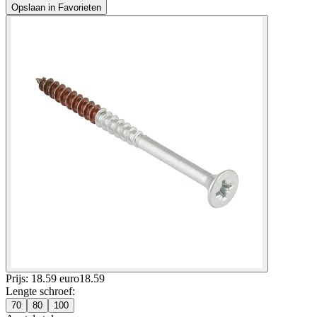
Opslaan in Favorieten
Prijs: 18.59 euro
18
.
59
Lengte schroef
:
70
80
100