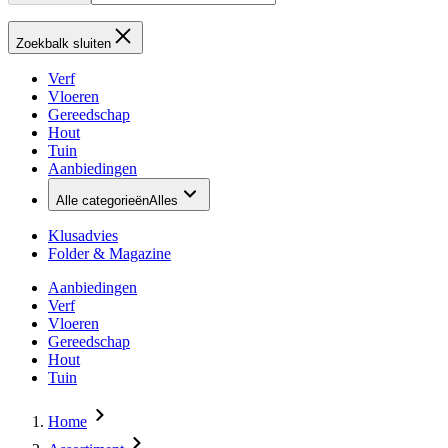
Zoekbalk sluiten
Verf
Vloeren
Gereedschap
Hout
Tuin
Aanbiedingen
Alle categorieën
Alles
Klusadvies
Folder & Magazine
Aanbiedingen
Verf
Vloeren
Gereedschap
Hout
Tuin
Home