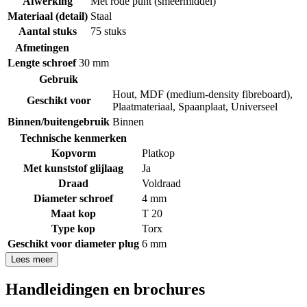
Afwerking
Met rode punt (smeermiddel)
Materiaal (detail)
Staal
Aantal stuks
75 stuks
Afmetingen
Lengte schroef
30 mm
Gebruik
Hout
,
MDF (medium-density fibreboard)
,
Geschikt voor
Plaatmateriaal
,
Spaanplaat
,
Universeel
Binnen/buitengebruik
Binnen
Technische kenmerken
Kopvorm
Platkop
Met kunststof glijlaag
Ja
Draad
Voldraad
Diameter schroef
4 mm
Maat kop
T 20
Type kop
Torx
Geschikt voor diameter plug
6 mm
Lees meer
Handleidingen en brochures