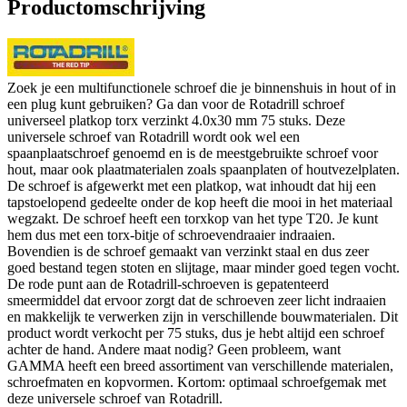
Productomschrijving
Zoek je een multifunctionele schroef die je binnenshuis in hout of in
een plug kunt gebruiken? Ga dan voor de Rotadrill schroef
universeel platkop torx verzinkt 4.0x30 mm 75 stuks. Deze
universele schroef van Rotadrill wordt ook wel een
spaanplaatschroef genoemd en is de meestgebruikte schroef voor
hout, maar ook plaatmaterialen zoals spaanplaten of houtvezelplaten.
De schroef is afgewerkt met een platkop, wat inhoudt dat hij een
tapstoelopend gedeelte onder de kop heeft die mooi in het materiaal
wegzakt. De schroef heeft een torxkop van het type T20. Je kunt
hem dus met een torx-bitje of schroevendraaier indraaien.
Bovendien is de schroef gemaakt van verzinkt staal en dus zeer
goed bestand tegen stoten en slijtage, maar minder goed tegen vocht.
De rode punt aan de Rotadrill-schroeven is gepatenteerd
smeermiddel dat ervoor zorgt dat de schroeven zeer licht indraaien
en makkelijk te verwerken zijn in verschillende bouwmaterialen. Dit
product wordt verkocht per 75 stuks, dus je hebt altijd een schroef
achter de hand. Andere maat nodig? Geen probleem, want
GAMMA heeft een breed assortiment van verschillende materialen,
schroefmaten en kopvormen. Kortom: optimaal schroefgemak met
deze universele schroef van Rotadrill.