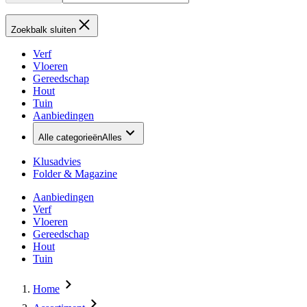
Zoekbalk sluiten
Verf
Vloeren
Gereedschap
Hout
Tuin
Aanbiedingen
Alle categorieën
Alles
Klusadvies
Folder & Magazine
Aanbiedingen
Verf
Vloeren
Gereedschap
Hout
Tuin
Home