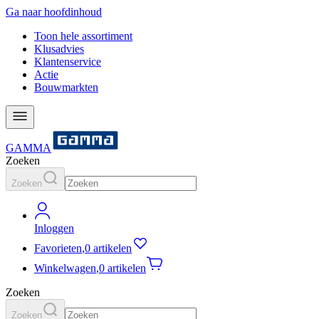
Ga naar hoofdinhoud
Toon hele assortiment
Klusadvies
Klantenservice
Actie
Bouwmarkten
GAMMA
Zoeken
Zoeken
Inloggen
Favorieten
,
0 artikelen
Winkelwagen
,
0 artikelen
Zoeken
Zoeken