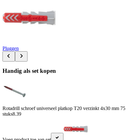
Pluggen
Handig als set kopen
Rotadrill schroef universeel platkop T20 verzinkt 4x30 mm 75
stuks
8.39
Voeg product toe aan set