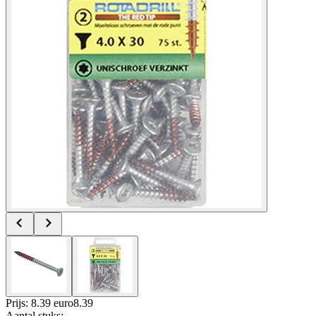
Prijs: 8.39 euro
8
.
39
Aantal stuks
: