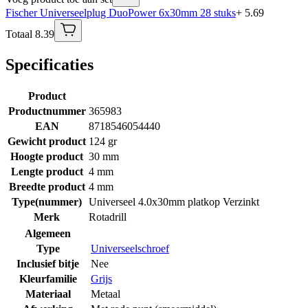
Fischer Universeelplug DuoPower 6x30mm 28 stuks
+ 5.69
Totaal 8.39
Specificaties
Product
Productnummer
365983
EAN
8718546054440
Gewicht product
124 gr
Hoogte product
30 mm
Lengte product
4 mm
Breedte product
4 mm
Type(nummer)
Universeel 4.0x30mm platkop Verzinkt
Merk
Rotadrill
Algemeen
Type
Universeelschroef
Inclusief bitje
Nee
Kleurfamilie
Grijs
Materiaal
Metaal