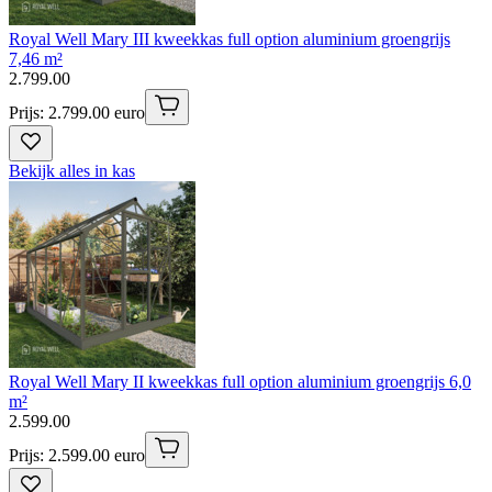
Royal Well Mary III kweekkas full option aluminium groengrijs
7,46 m²
2
.
799
.
00
Prijs: 2.799.00 euro
Bekijk alles in kas
Royal Well Mary II kweekkas full option aluminium groengrijs 6,0
m²
2
.
599
.
00
Prijs: 2.599.00 euro