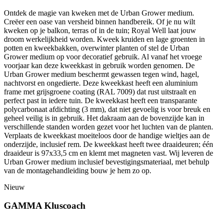
Ontdek de magie van kweken met de Urban Grower medium.
Creëer een oase van versheid binnen handbereik. Of je nu wilt
kweken op je balkon, terras of in de tuin; Royal Well laat jouw
droom werkelijkheid worden. Kweek kruiden en lage groenten in
potten en kweekbakken, overwinter planten of stel de Urban
Grower medium op voor decoratief gebruik. Al vanaf het vroege
voorjaar kan deze kweekkast in gebruik worden genomen. De
Urban Grower medium beschermt gewassen tegen wind, hagel,
nachtvorst en ongedierte. Deze kweekkast heeft een aluminium
frame met grijsgroene coating (RAL 7009) dat rust uitstraalt en
perfect past in iedere tuin. De kweekkast heeft een transparante
polycarbonaat afdichting (3 mm), dat niet gevoelig is voor breuk en
geheel veilig is in gebruik. Het dakraam aan de bovenzijde kan in
verschillende standen worden gezet voor het luchten van de planten.
Verplaats de kweekkast moeiteloos door de handige wieltjes aan de
onderzijde, inclusief rem. De kweekkast heeft twee draaideuren; één
draaideur is 97x33,5 cm en klemt met magneten vast. Wij leveren de
Urban Grower medium inclusief bevestigingsmateriaal, met behulp
van de montagehandleiding bouw je hem zo op.
Nieuw
GAMMA Kluscoach