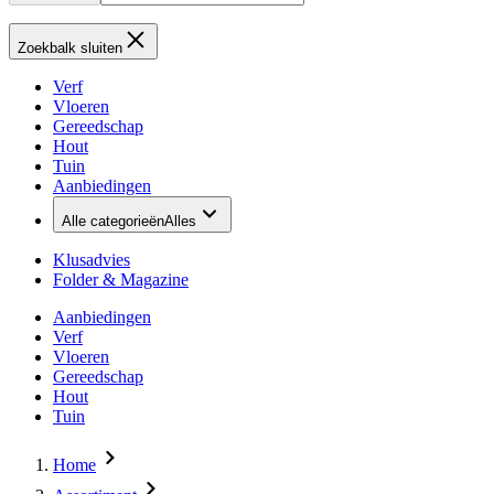
Zoekbalk sluiten
Verf
Vloeren
Gereedschap
Hout
Tuin
Aanbiedingen
Alle categorieën
Alles
Klusadvies
Folder & Magazine
Aanbiedingen
Verf
Vloeren
Gereedschap
Hout
Tuin
Home