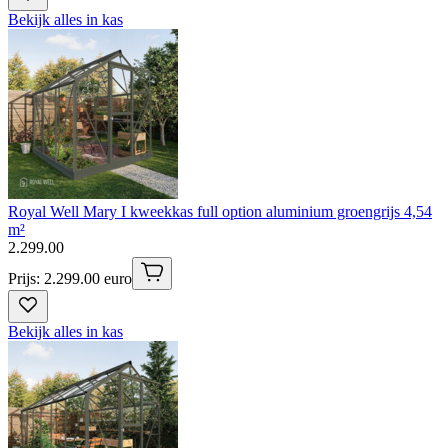
Bekijk alles in kas
Royal Well Mary I kweekkas full option aluminium groengrijs 4,54
m²
2
.
299
.
00
Prijs: 2.299.00 euro
Bekijk alles in kas