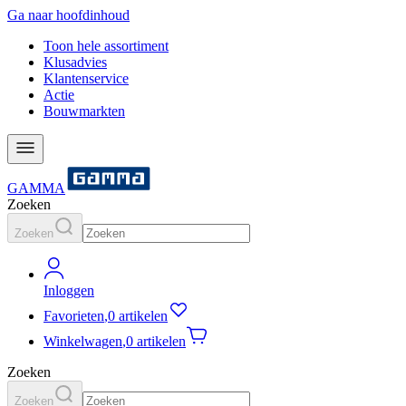
Ga naar hoofdinhoud
Toon hele assortiment
Klusadvies
Klantenservice
Actie
Bouwmarkten
GAMMA
Zoeken
Zoeken
Inloggen
Favorieten
,
0 artikelen
Winkelwagen
,
0 artikelen
Zoeken
Zoeken