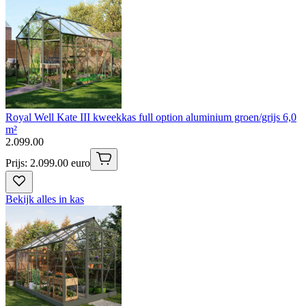
Royal Well Kate III kweekkas full option aluminium groen/grijs 6,0
m²
2
.
099
.
00
Prijs: 2.099.00 euro
Bekijk alles in kas