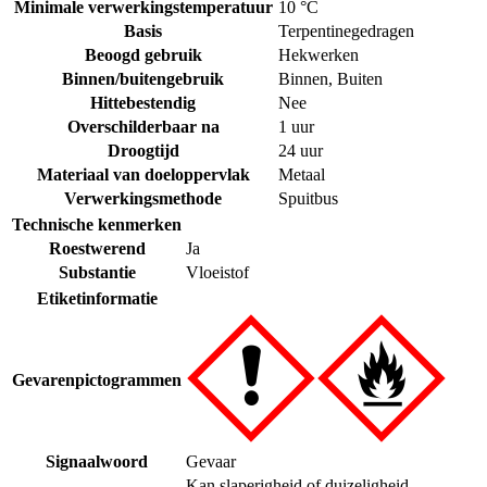
Minimale verwerkingstemperatuur
10 °C
Basis
Terpentinegedragen
Beoogd gebruik
Hekwerken
Binnen/buitengebruik
Binnen
,
Buiten
Hittebestendig
Nee
Overschilderbaar na
1 uur
Droogtijd
24 uur
Materiaal van doeloppervlak
Metaal
Verwerkingsmethode
Spuitbus
Technische kenmerken
Roestwerend
Ja
Substantie
Vloeistof
Etiketinformatie
Gevarenpictogrammen
Signaalwoord
Gevaar
Kan slaperigheid of duizeligheid