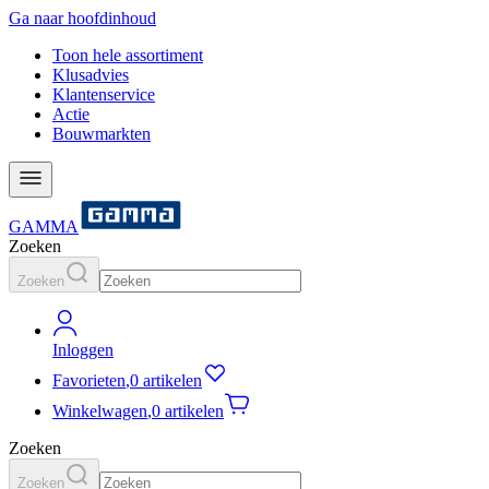
Ga naar hoofdinhoud
Toon hele assortiment
Klusadvies
Klantenservice
Actie
Bouwmarkten
GAMMA
Zoeken
Zoeken
Inloggen
Favorieten
,
0 artikelen
Winkelwagen
,
0 artikelen
Zoeken
Zoeken