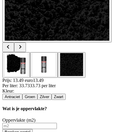
Prijs: 13.49 euro
13
.
49
Per
liter
:
33.73
33.73
per
liter
Kleur
:
Antraciet
Groen
Zilver
Zwart
Wat is je oppervlakte?
Oppervlakte (m2)