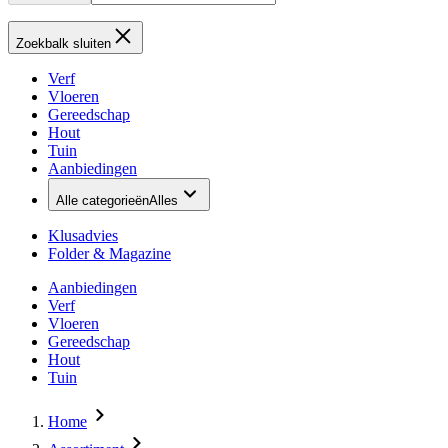
Zoekbalk sluiten
Verf
Vloeren
Gereedschap
Hout
Tuin
Aanbiedingen
Alle categorieën
Alles
Klusadvies
Folder & Magazine
Aanbiedingen
Verf
Vloeren
Gereedschap
Hout
Tuin
Home