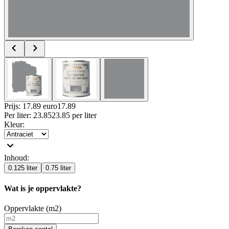
Prijs: 17.89 euro
17
.
89
Per
liter
:
23.85
23.85
per
liter
Kleur
:
Inhoud
:
0.125 liter
0.75 liter
Wat is je oppervlakte?
Oppervlakte (m2)