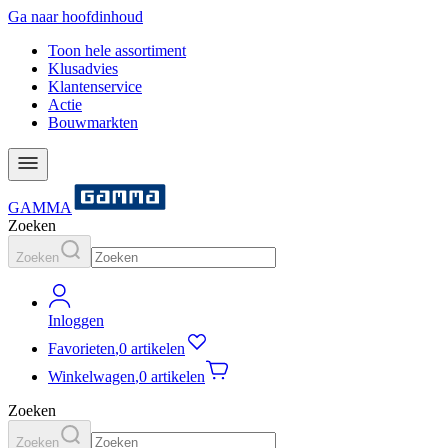
Ga naar hoofdinhoud
Toon hele assortiment
Klusadvies
Klantenservice
Actie
Bouwmarkten
GAMMA
Zoeken
Zoeken
Inloggen
Favorieten
,
0 artikelen
Winkelwagen
,
0 artikelen
Zoeken
Zoeken