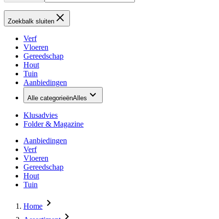
Zoekbalk sluiten
Verf
Vloeren
Gereedschap
Hout
Tuin
Aanbiedingen
Alle categorieën
Alles
Klusadvies
Folder & Magazine
Aanbiedingen
Verf
Vloeren
Gereedschap
Hout
Tuin
Home