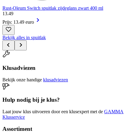
Rust-Oleum Switch spuitlak zijdeglans zwart 400 ml
13
.
49
Prijs: 13.49 euro
Bekijk alles in spuitlak
Klusadviezen
Bekijk onze handige
klusadviezen
Hulp nodig bij je klus?
Laat jouw klus uitvoeren door een klusexpert met de
GAMMA
Klusservice
Assortiment