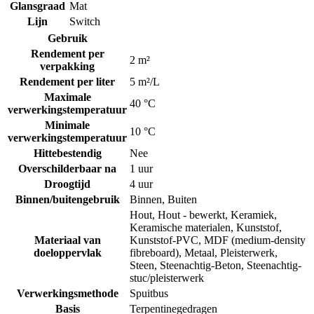
Glansgraad
Mat
Lijn
Switch
Gebruik
Rendement per
2 m²
verpakking
Rendement per liter
5 m²/L
Maximale
40 °C
verwerkingstemperatuur
Minimale
10 °C
verwerkingstemperatuur
Hittebestendig
Nee
Overschilderbaar na
1 uur
Droogtijd
4 uur
Binnen/buitengebruik
Binnen
,
Buiten
Hout
,
Hout - bewerkt
,
Keramiek
,
Keramische materialen
,
Kunststof
,
Materiaal van
Kunststof-PVC
,
MDF (medium-density
doeloppervlak
fibreboard)
,
Metaal
,
Pleisterwerk
,
Steen
,
Steenachtig-Beton
,
Steenachtig-
stuc/pleisterwerk
Verwerkingsmethode
Spuitbus
Basis
Terpentinegedragen