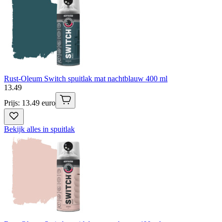
Rust-Oleum Switch spuitlak mat nachtblauw 400 ml
13
.
49
Prijs: 13.49 euro
Bekijk alles in spuitlak