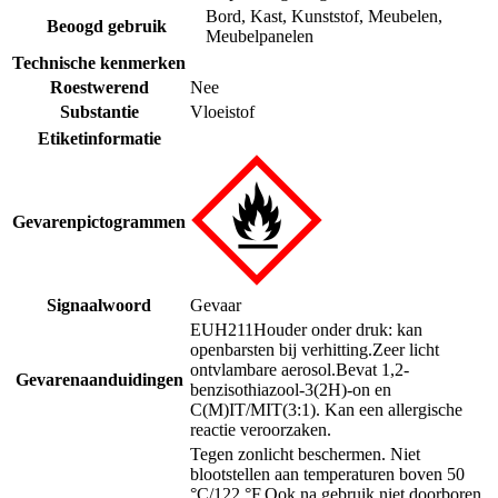
Bord
,
Kast
,
Kunststof
,
Meubelen
,
Beoogd gebruik
Meubelpanelen
Technische kenmerken
Roestwerend
Nee
Substantie
Vloeistof
Etiketinformatie
Gevarenpictogrammen
Signaalwoord
Gevaar
EUH211
Houder onder druk: kan
openbarsten bij verhitting.
Zeer licht
ontvlambare aerosol.
Bevat 1,2-
Gevarenaanduidingen
benzisothiazool-3(2H)-on en
C(M)IT/MIT(3:1). Kan een allergische
reactie veroorzaken.
Tegen zonlicht beschermen. Niet
blootstellen aan temperaturen boven 50
°C/122 °F.
Ook na gebruik niet doorboren