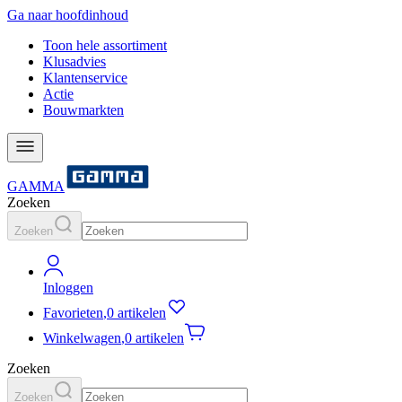
Ga naar hoofdinhoud
Toon hele assortiment
Klusadvies
Klantenservice
Actie
Bouwmarkten
GAMMA
Zoeken
Zoeken
Inloggen
Favorieten
,
0 artikelen
Winkelwagen
,
0 artikelen
Zoeken
Zoeken