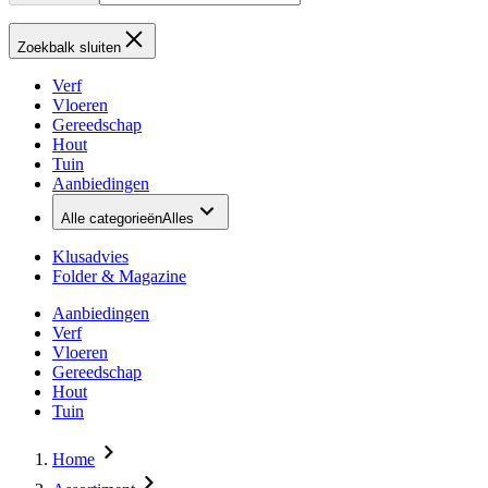
Zoekbalk sluiten
Verf
Vloeren
Gereedschap
Hout
Tuin
Aanbiedingen
Alle categorieën
Alles
Klusadvies
Folder & Magazine
Aanbiedingen
Verf
Vloeren
Gereedschap
Hout
Tuin
Home