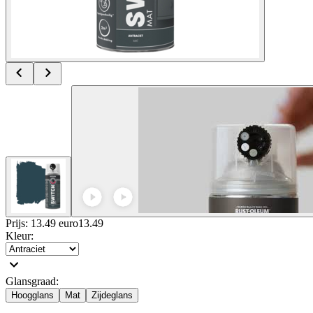
Prijs: 13.49 euro
13
.
49
Kleur
:
Glansgraad
:
Hoogglans
Mat
Zijdeglans