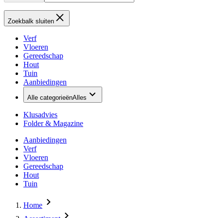
Zoekbalk sluiten
Verf
Vloeren
Gereedschap
Hout
Tuin
Aanbiedingen
Alle categorieën
Alles
Klusadvies
Folder & Magazine
Aanbiedingen
Verf
Vloeren
Gereedschap
Hout
Tuin
Home