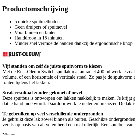
Productomschrijving
5 unieke spuitmethoden
Geen druipers of spuitnevel
Voor binnen en buiten
Handdroog in 15 minuten
Minder snel vermoeide handen dankzij de ergonomische knop
Vijf standen om zelf de juiste spuitvorm te kiezen
Met de Rust-Oleum Switch spuitlak mat antraciet 400 ml werk je zoals 
volume, of een horizontale of verticale straal. Zo pas je de spuitvorm
fouten tijdens het lakken.
Strak resultaat zonder geknoei of nevel
Deze spuitbus is ontworpen om lakken makkelijk te maken. Je krijgt ge
dat je hand moe wordt. Daardoor werk je netter en preciezer. De lak i
Te gebruiken op veel verschillende ondergronden
Je gebruikt deze lak zowel binnen als buiten. Geschikte ondergronden
verf is op basis van alkyd en heeft een mat uiterlijk. Eén spuitbus v
Nieuw