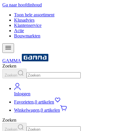
Ga naar hoofdinhoud
Toon hele assortiment
Klusadvies
Klantenservice
Actie
Bouwmarkten
GAMMA
Zoeken
Zoeken
Inloggen
Favorieten
,
0 artikelen
Winkelwagen
,
0 artikelen
Zoeken
Zoeken