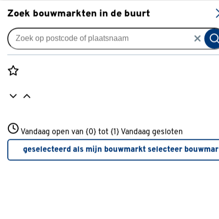
S
Zoek bouwmarkten in de buurt
Spuitbus verf
Je gekozen filters:
wis filters
Rozenstraat 3
Vandaag open van {0} tot {1}
Kleurfamilie
Zwart
Vandaag gesloten
3772JH Amersfoort
+31 01234567
geselecteerd als mijn bouwmarkt
selecteer bouwmar
Meer over deze bouwmarkt
Kleurfamilie
Wit
(42)