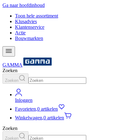
Ga naar hoofdinhoud
Toon hele assortiment
Klusadvies
Klantenservice
Actie
Bouwmarkten
GAMMA
Zoeken
Zoeken
Inloggen
Favorieten
,
0 artikelen
Winkelwagen
,
0 artikelen
Zoeken
Zoeken