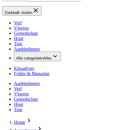
Zoekbalk sluiten
Verf
Vloeren
Gereedschap
Hout
Tuin
Aanbiedingen
Alle categorieën
Alles
Klusadvies
Folder & Magazine
Aanbiedingen
Verf
Vloeren
Gereedschap
Hout
Tuin
Home