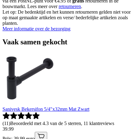
via een PostNL-punt voor €4.95 of
gratis
retourneren in de
bouwmarkt. Lees meer over
retourneren
.
Let op: De bedenktijd en het kunnen retourneren gelden niet voor
op maat gemaakte artikelen en verse/ bederfelijke artikelen zoals
planten.
Meer informatie over de bezorging
Vaak samen gekocht
Sanivesk Bekersifon 5/4"x32mm Mat Zwart
(
11
)
Beoordeeld met 4.3 van de 5 sterren, 11 klantreviews
39
.
99
Prijs: 39.99 euro