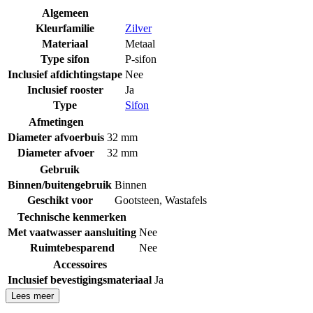
Algemeen
Kleurfamilie
Zilver
Materiaal
Metaal
Type sifon
P-sifon
Inclusief afdichtingstape
Nee
Inclusief rooster
Ja
Type
Sifon
Afmetingen
Diameter afvoerbuis
32 mm
Diameter afvoer
32 mm
Gebruik
Binnen/buitengebruik
Binnen
Geschikt voor
Gootsteen
,
Wastafels
Technische kenmerken
Met vaatwasser aansluiting
Nee
Ruimtebesparend
Nee
Accessoires
Inclusief bevestigingsmateriaal
Ja
Lees meer