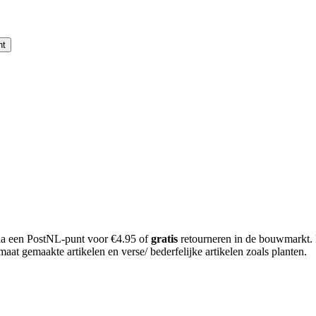
nt
 via een PostNL-punt voor €4.95 of
gratis
retourneren in de bouwmarkt.
aat gemaakte artikelen en verse/ bederfelijke artikelen zoals planten.