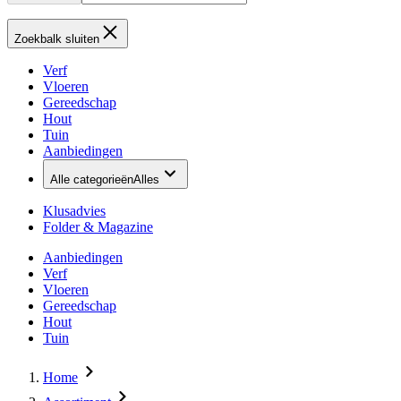
Zoekbalk sluiten
Verf
Vloeren
Gereedschap
Hout
Tuin
Aanbiedingen
Alle categorieën
Alles
Klusadvies
Folder & Magazine
Aanbiedingen
Verf
Vloeren
Gereedschap
Hout
Tuin
Home