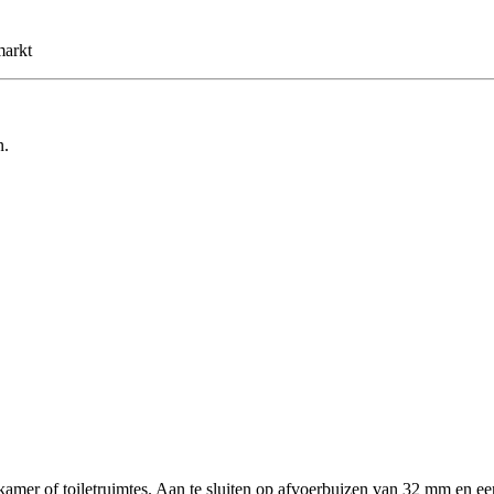
markt
n.
kamer of toiletruimtes. Aan te sluiten op afvoerbuizen van 32 mm en ee