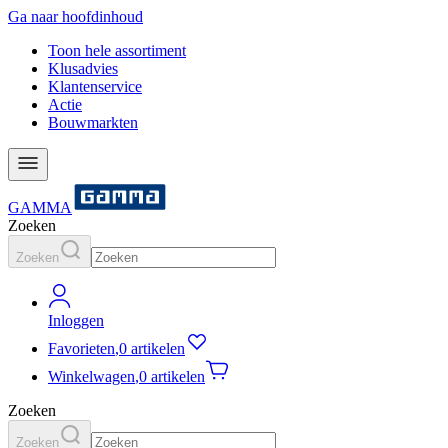
Ga naar hoofdinhoud
Toon hele assortiment
Klusadvies
Klantenservice
Actie
Bouwmarkten
GAMMA
Zoeken
Zoeken
Inloggen
Favorieten
,
0 artikelen
Winkelwagen
,
0 artikelen
Zoeken
Zoeken