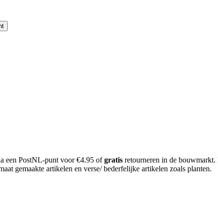
nt
 via een PostNL-punt voor €4.95 of
gratis
retourneren in de bouwmarkt.
aat gemaakte artikelen en verse/ bederfelijke artikelen zoals planten.