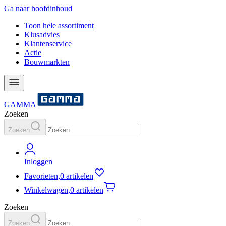
Ga naar hoofdinhoud
Toon hele assortiment
Klusadvies
Klantenservice
Actie
Bouwmarkten
GAMMA
Zoeken
Zoeken
Inloggen
Favorieten
,
0 artikelen
Winkelwagen
,
0 artikelen
Zoeken
Zoeken