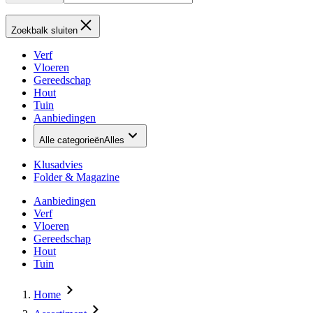
Zoekbalk sluiten
Verf
Vloeren
Gereedschap
Hout
Tuin
Aanbiedingen
Alle categorieën
Alles
Klusadvies
Folder & Magazine
Aanbiedingen
Verf
Vloeren
Gereedschap
Hout
Tuin
Home