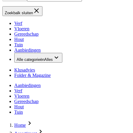
Zoekbalk sluiten
Verf
Vloeren
Gereedschap
Hout
Tuin
Aanbiedingen
Alle categorieën
Alles
Klusadvies
Folder & Magazine
Aanbiedingen
Verf
Vloeren
Gereedschap
Hout
Tuin
Home