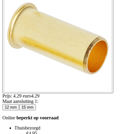
Prijs: 4.29 euro
4
.
29
Maat aansluiting 1
:
12 mm
15 mm
Online
beperkt op voorraad
Thuisbezorgd
€4.95