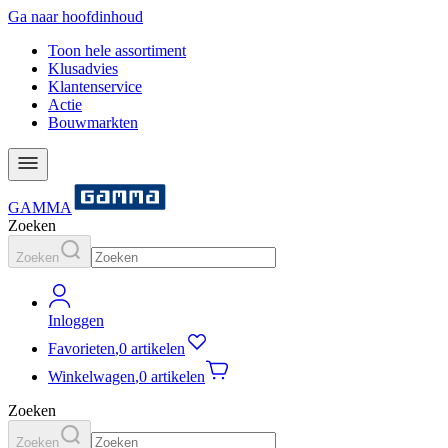
Ga naar hoofdinhoud
Toon hele assortiment
Klusadvies
Klantenservice
Actie
Bouwmarkten
GAMMA
Zoeken
Zoeken
Inloggen
Favorieten
,
0 artikelen
Winkelwagen
,
0 artikelen
Zoeken
Zoeken