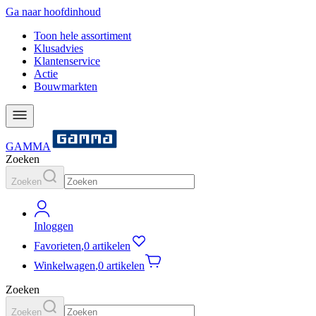
Ga naar hoofdinhoud
Toon hele assortiment
Klusadvies
Klantenservice
Actie
Bouwmarkten
GAMMA
Zoeken
Zoeken
Inloggen
Favorieten
,
0 artikelen
Winkelwagen
,
0 artikelen
Zoeken
Zoeken