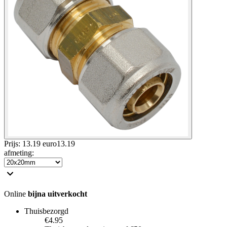
Prijs: 13.19 euro
13
.
19
afmeting
:
Online
bijna uitverkocht
Thuisbezorgd
€4.95