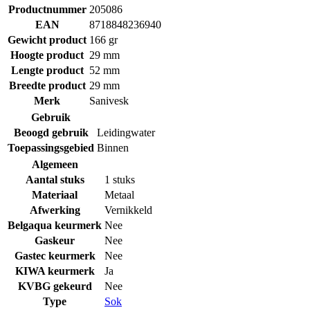
Productnummer
205086
EAN
8718848236940
Gewicht product
166 gr
Hoogte product
29 mm
Lengte product
52 mm
Breedte product
29 mm
Merk
Sanivesk
Gebruik
Beoogd gebruik
Leidingwater
Toepassingsgebied
Binnen
Algemeen
Aantal stuks
1 stuks
Materiaal
Metaal
Afwerking
Vernikkeld
Belgaqua keurmerk
Nee
Gaskeur
Nee
Gastec keurmerk
Nee
KIWA keurmerk
Ja
KVBG gekeurd
Nee
Type
Sok