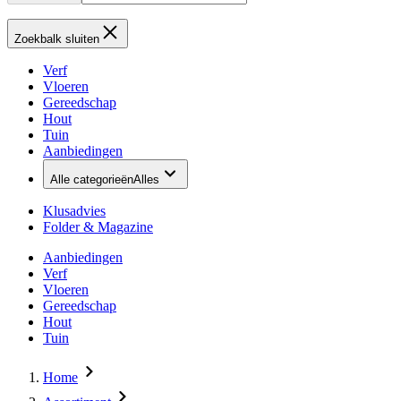
Zoekbalk sluiten
Verf
Vloeren
Gereedschap
Hout
Tuin
Aanbiedingen
Alle categorieën
Alles
Klusadvies
Folder & Magazine
Aanbiedingen
Verf
Vloeren
Gereedschap
Hout
Tuin
Home