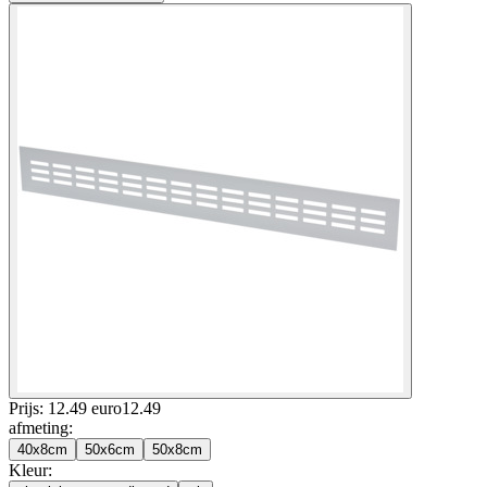
Prijs: 12.49 euro
12
.
49
afmeting
:
40x8cm
50x6cm
50x8cm
Kleur
: