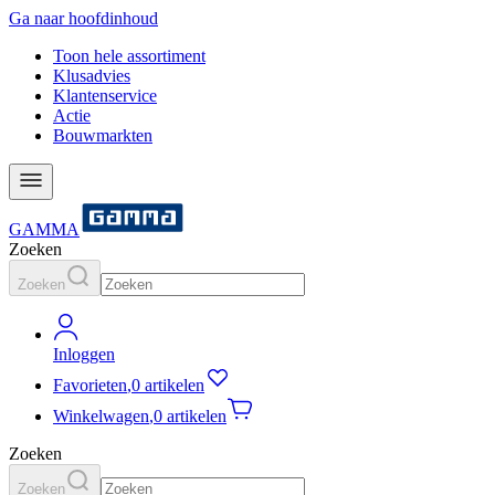
Ga naar hoofdinhoud
Toon hele assortiment
Klusadvies
Klantenservice
Actie
Bouwmarkten
GAMMA
Zoeken
Zoeken
Inloggen
Favorieten
,
0 artikelen
Winkelwagen
,
0 artikelen
Zoeken
Zoeken