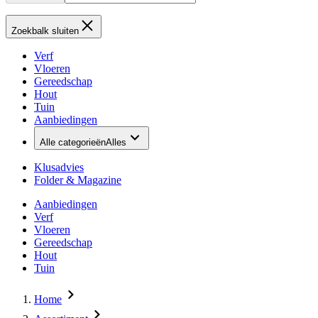
Zoekbalk sluiten
Verf
Vloeren
Gereedschap
Hout
Tuin
Aanbiedingen
Alle categorieën
Alles
Klusadvies
Folder & Magazine
Aanbiedingen
Verf
Vloeren
Gereedschap
Hout
Tuin
Home