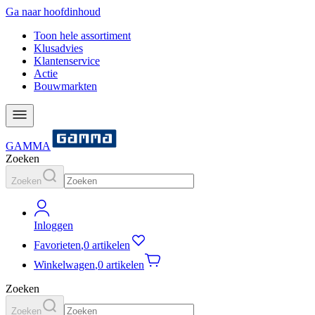
Ga naar hoofdinhoud
Toon hele assortiment
Klusadvies
Klantenservice
Actie
Bouwmarkten
GAMMA
Zoeken
Zoeken
Inloggen
Favorieten
,
0 artikelen
Winkelwagen
,
0 artikelen
Zoeken
Zoeken