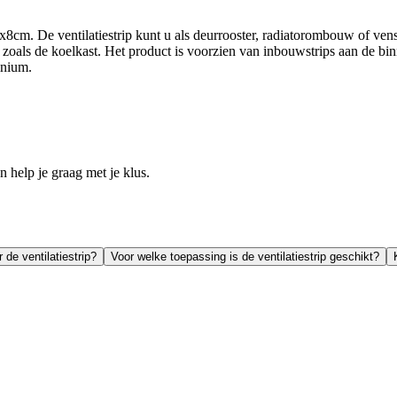
x8cm. De ventilatiestrip kunt u als deurrooster, radiatorombouw of ven
oals de koelkast. Het product is voorzien van inbouwstrips aan de binnen
inium.
help je graag met je klus.
 de ventilatiestrip?
Voor welke toepassing is de ventilatiestrip geschikt?