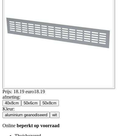
Prijs: 18.19 euro
18
.
19
afmeting
:
40x8cm
50x6cm
50x8cm
Kleur
:
aluminium geanodiseerd
wit
Online
beperkt op voorraad
Thuisbezorgd