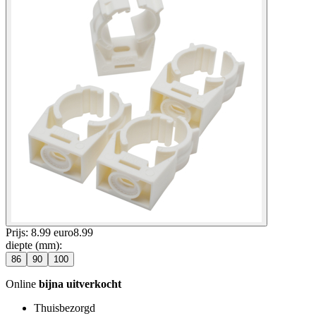
Prijs: 8.99 euro
8
.
99
diepte (mm)
:
86
90
100
Online
bijna uitverkocht
Thuisbezorgd