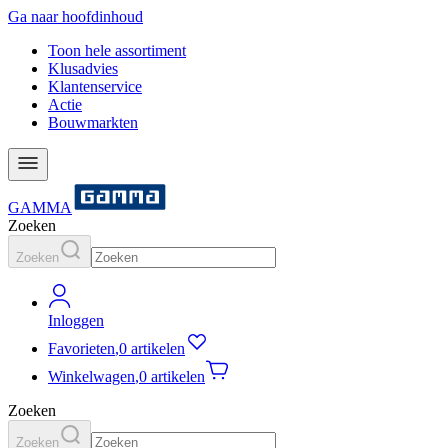
Ga naar hoofdinhoud
Toon hele assortiment
Klusadvies
Klantenservice
Actie
Bouwmarkten
GAMMA
Zoeken
Zoeken
Inloggen
Favorieten
,
0 artikelen
Winkelwagen
,
0 artikelen
Zoeken
Zoeken