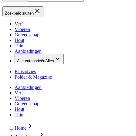
Zoekbalk sluiten
Verf
Vloeren
Gereedschap
Hout
Tuin
Aanbiedingen
Alle categorieën
Alles
Klusadvies
Folder & Magazine
Aanbiedingen
Verf
Vloeren
Gereedschap
Hout
Tuin
Home