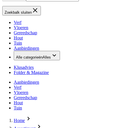
Zoekbalk sluiten
Verf
Vloeren
Gereedschap
Hout
Tuin
Aanbiedingen
Alle categorieën
Alles
Klusadvies
Folder & Magazine
Aanbiedingen
Verf
Vloeren
Gereedschap
Hout
Tuin
Home