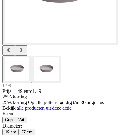
1.99
Prijs: 1.49 euro
1
.
49
25% korting
25% korting Op alle potterie geldig t/m 30 augustus
Bekijk
alle producten uit deze actie.
Kleur
:
Grijs
Wit
Diameter
:
19 cm
27 cm