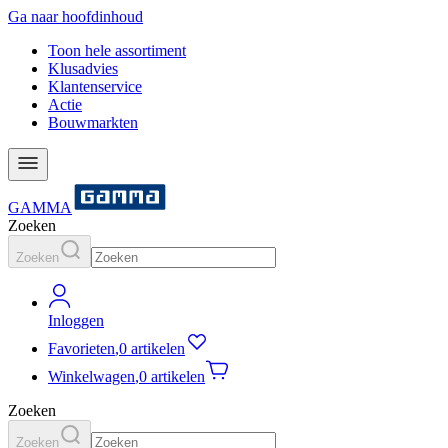
Ga naar hoofdinhoud
Toon hele assortiment
Klusadvies
Klantenservice
Actie
Bouwmarkten
GAMMA
Zoeken
Zoeken
Inloggen
Favorieten
,
0 artikelen
Winkelwagen
,
0 artikelen
Zoeken
Zoeken