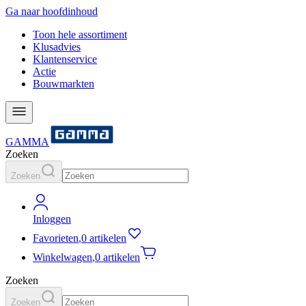
Ga naar hoofdinhoud
Toon hele assortiment
Klusadvies
Klantenservice
Actie
Bouwmarkten
GAMMA
Zoeken
Zoeken
Inloggen
Favorieten
,
0 artikelen
Winkelwagen
,
0 artikelen
Zoeken
Zoeken