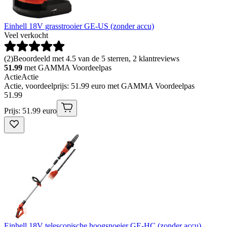
Einhell 18V grasstrooier GE-US (zonder accu)
Veel verkocht
(
2
)
Beoordeeld met 4.5 van de 5 sterren, 2 klantreviews
51.99
met GAMMA Voordeelpas
Actie
Actie
Actie, voordeelprijs: 51.99 euro met GAMMA Voordeelpas
51
.
99
Prijs: 51.99 euro
Einhell 18V telescopische hoogsnoeier GE-HC (zonder accu)