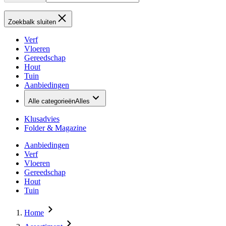
Zoekbalk sluiten
Verf
Vloeren
Gereedschap
Hout
Tuin
Aanbiedingen
Alle categorieën
Alles
Klusadvies
Folder & Magazine
Aanbiedingen
Verf
Vloeren
Gereedschap
Hout
Tuin
Home