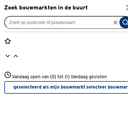
S
Zoek bouwmarkten in de buurt
Zonnescherm volants
Schulprand (volant) recht
streep blauw/wit (kleurnr.
Rozenstraat 3
8556) op maat
Vandaag open van {0} tot {1}
Vandaag gesloten
3772JH Amersfoort
+31 01234567
0
klantreview
review
geselecteerd als mijn bouwmarkt
selecteer bouwmar
Meer over deze bouwmarkt