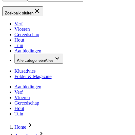
Zoekbalk sluiten
Verf
Vloeren
Gereedschap
Hout
Tuin
Aanbiedingen
Alle categorieën
Alles
Klusadvies
Folder & Magazine
Aanbiedingen
Verf
Vloeren
Gereedschap
Hout
Tuin
Home