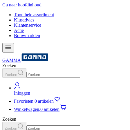
Ga naar hoofdinhoud
Toon hele assortiment
Klusadvies
Klantenservice
Actie
Bouwmarkten
GAMMA
Zoeken
Zoeken
Inloggen
Favorieten
,
0 artikelen
Winkelwagen
,
0 artikelen
Zoeken
Zoeken