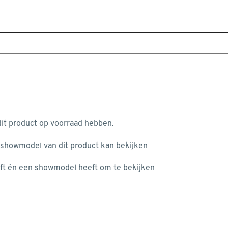
Home
Assortiment
Raamdecoratie
Zonwering
kleurnr. 032031) op maat
aan je winkelwagen
it product op voorraad hebben.
v
 showmodel van dit product kan bekijken
v
ft én een showmodel heeft om te bekijken
2
2
misgegaan...
2
A
het niet mogelijke om meer exemplaren te bestellen.