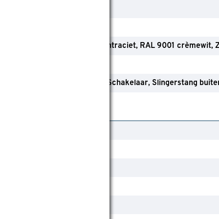
Screen
Grijs
Groen
RAL 9010
RAL 7016 antraciet
RAL 9001 crèmewit
Z
Ja
Bandopwinder buiten
Schakelaar
Slingerstang buite
55 cm
300 cm
Ja
100 cm
240 cm