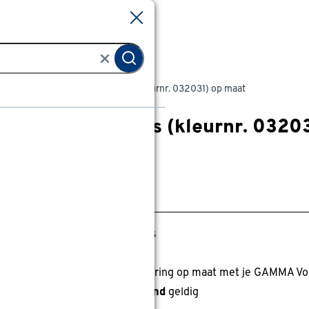
Sluiten
Sluiten
Screens
Screen groen/grijs (kleurnr. 032031) op maat
Screen groen/grijs (kleurnr. 0320
0
klantreview
review
anaf
anaf 329.00
329
.
00
63.20
Met GAMMA Voordeelpas
0% korting
0% korting op alle buitenzonwering op maat met je GAMMA Vo
anbieding alleen nog dit
weekend
geldig