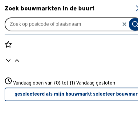
S
Zoek bouwmarkten in de buurt
Screendoeken
Screendoek grijs/wit (kleurnr.
001002) op maat
Rozenstraat 3
Vandaag open van {0} tot {1}
Vandaag gesloten
0
klantreview
review
3772JH Amersfoort
+31 01234567
geselecteerd als mijn bouwmarkt
selecteer bouwmar
Meer over deze bouwmarkt