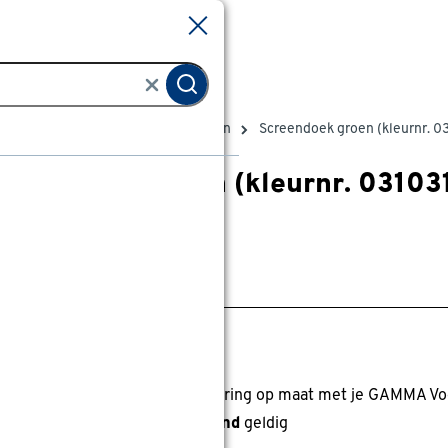
Sluiten
Sluiten
Zonwering doeken
Screendoeken
Screendoek groen (kleurnr. 0
Screendoek groen (kleurnr. 03103
0
klantreview
review
anaf
anaf 57.49
57
.
49
5.99
Met GAMMA Voordeelpas
0% korting
0% korting op alle buitenzonwering op maat met je GAMMA Vo
anbieding alleen nog dit
weekend
geldig