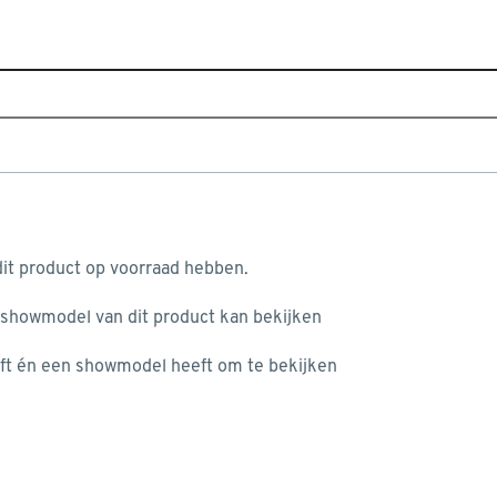
Home
Assortiment
Raamdecoratie
Zonwering
leurnr. 031031) op maat
aan je winkelwagen
it product op voorraad hebben.
v
 showmodel van dit product kan bekijken
v
ft én een showmodel heeft om te bekijken
4
2
misgegaan...
2
A
het niet mogelijke om meer exemplaren te bestellen.