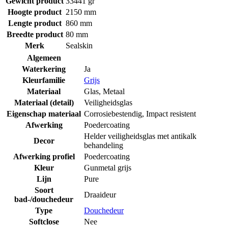
Gewicht product
33441 gr
Hoogte product
2150 mm
Lengte product
860 mm
Breedte product
80 mm
Merk
Sealskin
Algemeen
Waterkering
Ja
Kleurfamilie
Grijs
Materiaal
Glas
,
Metaal
Materiaal (detail)
Veiligheidsglas
Eigenschap materiaal
Corrosiebestendig
,
Impact resistent
Afwerking
Poedercoating
Helder veiligheidsglas met antikalk
Decor
behandeling
Afwerking profiel
Poedercoating
Kleur
Gunmetal grijs
Lijn
Pure
Soort
Draaideur
bad-/douchedeur
Type
Douchedeur
Softclose
Nee