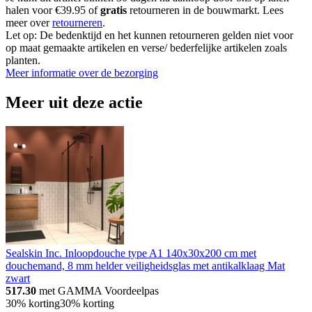
halen voor €39.95 of
gratis
retourneren in de bouwmarkt. Lees
meer over
retourneren
.
Let op: De bedenktijd en het kunnen retourneren gelden niet voor
op maat gemaakte artikelen en verse/ bederfelijke artikelen zoals
planten.
Meer informatie over de bezorging
Meer uit deze actie
Sealskin Inc. Inloopdouche type A1 140x30x200 cm met
douchemand, 8 mm helder veiligheidsglas met antikalklaag Mat
zwart
517.30
met GAMMA Voordeelpas
30% korting
30% korting