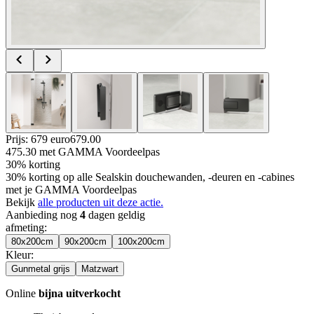
Prijs: 679 euro
679
.
00
475.30
met GAMMA Voordeelpas
30% korting
30% korting op alle Sealskin douchewanden, -deuren en -cabines
met je GAMMA Voordeelpas
Bekijk
alle producten uit deze actie.
Aanbieding nog
4
dagen geldig
afmeting
:
80x200cm
90x200cm
100x200cm
Kleur
:
Gunmetal grijs
Matzwart
Online
bijna uitverkocht