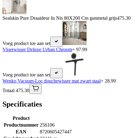
Sealskin Pure Draaideur In Nis 80X200 Cm gunmetal grijs
475.30
Voeg product toe aan set
Vloerwisser Deluxe Urban Chroom
+ 97.99
Voeg product toe aan set
Wenko Vacuum-Loc douchewisser mat zwart staal
+ 28.99
Totaal 475.30
Specificaties
Product
Productnummer
256106
EAN
8720605427447