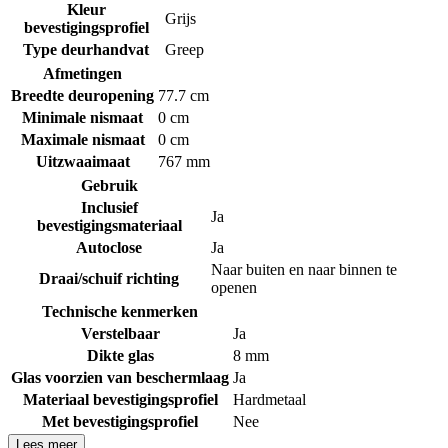
Kleur
Grijs
bevestigingsprofiel
Type deurhandvat
Greep
Afmetingen
Breedte deuropening
77.7 cm
Minimale nismaat
0 cm
Maximale nismaat
0 cm
Uitzwaaimaat
767 mm
Gebruik
Inclusief
Ja
bevestigingsmateriaal
Autoclose
Ja
Naar buiten en naar binnen te
Draai/schuif richting
openen
Technische kenmerken
Verstelbaar
Ja
Dikte glas
8 mm
Glas voorzien van beschermlaag
Ja
Materiaal bevestigingsprofiel
Hardmetaal
Met bevestigingsprofiel
Nee
Lees meer