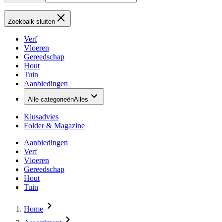
Zoekbalk sluiten
Verf
Vloeren
Gereedschap
Hout
Tuin
Aanbiedingen
Alle categorieën
Alles
Klusadvies
Folder & Magazine
Aanbiedingen
Verf
Vloeren
Gereedschap
Hout
Tuin
Home