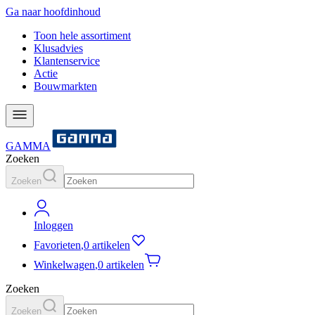
Ga naar hoofdinhoud
Toon hele assortiment
Klusadvies
Klantenservice
Actie
Bouwmarkten
GAMMA
Zoeken
Zoeken
Inloggen
Favorieten
,
0 artikelen
Winkelwagen
,
0 artikelen
Zoeken
Zoeken