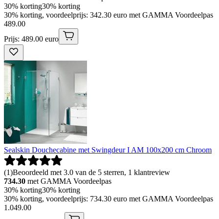
30% korting
30% korting
30% korting, voordeelprijs: 342.30 euro met GAMMA Voordeelpas
489
.
00
Prijs: 489.00 euro
Sealskin Douchecabine met Swingdeur I AM 100x200 cm Chroom
(
1
)
Beoordeeld met 3.0 van de 5 sterren, 1 klantreview
734.30
met GAMMA Voordeelpas
30% korting
30% korting
30% korting, voordeelprijs: 734.30 euro met GAMMA Voordeelpas
1
.
049
.
00