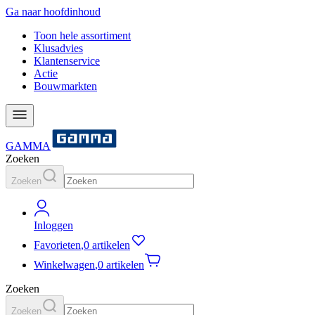
Ga naar hoofdinhoud
Toon hele assortiment
Klusadvies
Klantenservice
Actie
Bouwmarkten
GAMMA
Zoeken
Zoeken
Inloggen
Favorieten
,
0 artikelen
Winkelwagen
,
0 artikelen
Zoeken
Zoeken