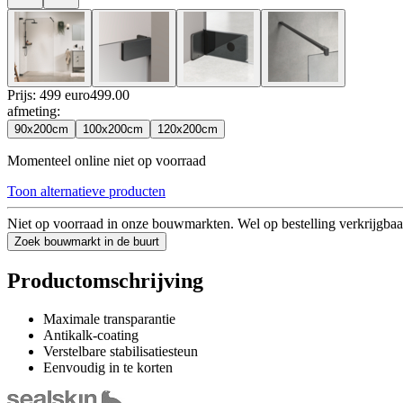
Prijs: 499 euro
499
.
00
afmeting
:
90x200cm
100x200cm
120x200cm
Momenteel online niet op voorraad
Toon alternatieve producten
Niet op voorraad in onze bouwmarkten. Wel op bestelling verkrijgbaa
Zoek bouwmarkt in de buurt
Productomschrijving
Maximale transparantie
Antikalk-coating
Verstelbare stabilisatiesteun
Eenvoudig in te korten