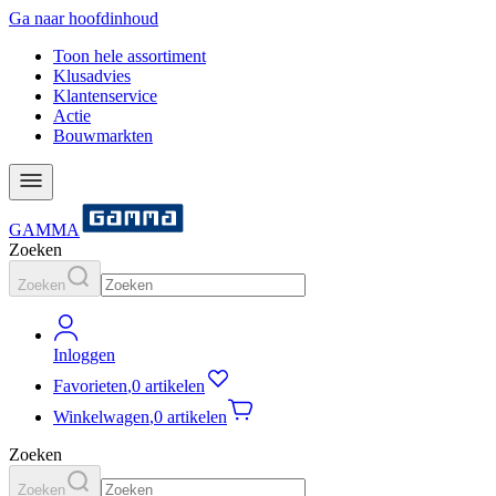
Ga naar hoofdinhoud
Toon hele assortiment
Klusadvies
Klantenservice
Actie
Bouwmarkten
GAMMA
Zoeken
Zoeken
Inloggen
Favorieten
,
0 artikelen
Winkelwagen
,
0 artikelen
Zoeken
Zoeken