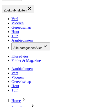
Zoekbalk sluiten
Verf
Vloeren
Gereedschap
Hout
Tuin
Aanbiedingen
Alle categorieën
Alles
Klusadvies
Folder & Magazine
Aanbiedingen
Verf
Vloeren
Gereedschap
Hout
Tuin
Home