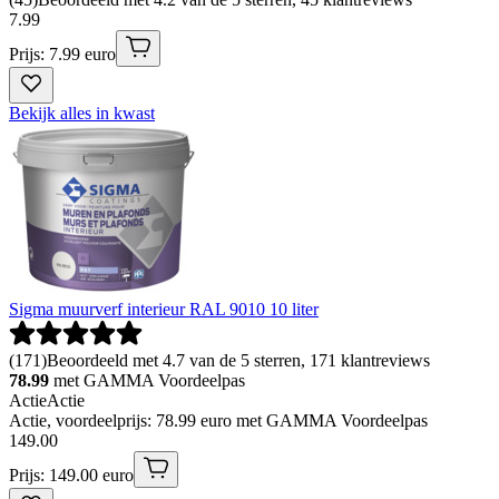
7
.
99
Prijs: 7.99 euro
Bekijk alles in kwast
Sigma muurverf interieur RAL 9010 10 liter
(
171
)
Beoordeeld met 4.7 van de 5 sterren, 171 klantreviews
78.99
met GAMMA Voordeelpas
Actie
Actie
Actie, voordeelprijs: 78.99 euro met GAMMA Voordeelpas
149
.
00
Prijs: 149.00 euro