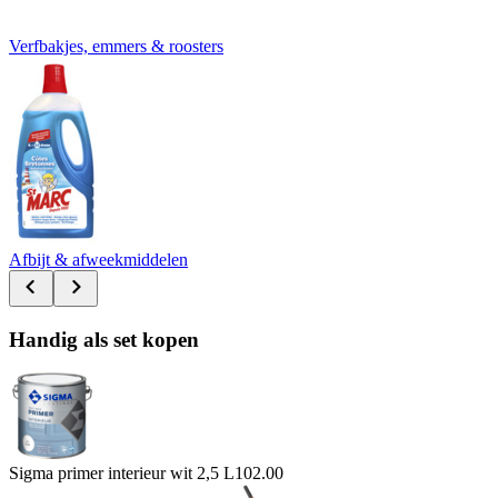
Verfbakjes, emmers & roosters
Afbijt & afweekmiddelen
Handig als set kopen
Sigma primer interieur wit 2,5 L
102.00