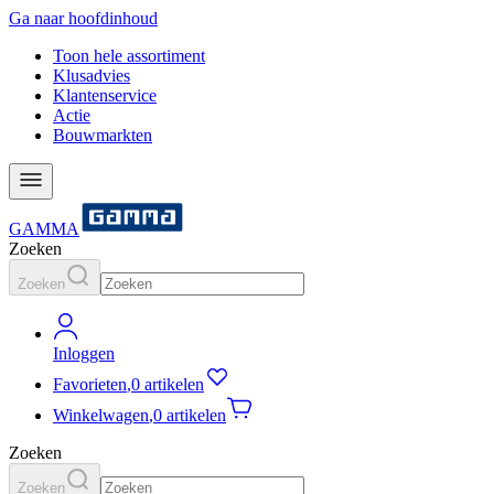
Ga naar hoofdinhoud
Toon hele assortiment
Klusadvies
Klantenservice
Actie
Bouwmarkten
GAMMA
Zoeken
Zoeken
Inloggen
Favorieten
,
0 artikelen
Winkelwagen
,
0 artikelen
Zoeken
Zoeken