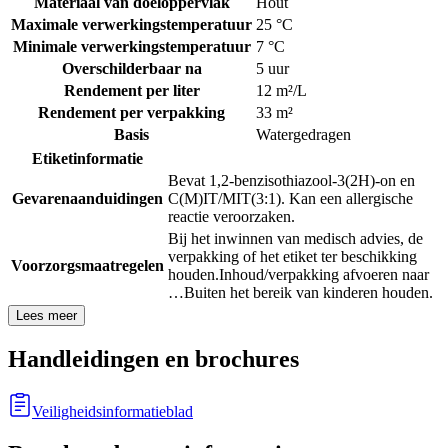
Materiaal van doeloppervlak
Hout
Maximale verwerkingstemperatuur
25 °C
Minimale verwerkingstemperatuur
7 °C
Overschilderbaar na
5 uur
Rendement per liter
12 m²/L
Rendement per verpakking
33 m²
Basis
Watergedragen
Etiketinformatie
Bevat 1,2-benzisothiazool-3(2H)-on en
Gevarenaanduidingen
C(M)IT/MIT(3:1). Kan een allergische
reactie veroorzaken.
Bij het inwinnen van medisch advies, de
verpakking of het etiket ter beschikking
Voorzorgsmaatregelen
houden.
Inhoud/verpakking afvoeren naar
…
Buiten het bereik van kinderen houden.
Lees meer
Handleidingen en brochures
Veiligheidsinformatieblad