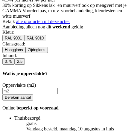
30% korting op Sikkens lak- en muurverf ook op mengverf met je
GAMMA Voordeelpas, m.u.v. voorbehandeling, kleurtesters en
witte muurverf
Bekijk
alle producten uit deze actie.
Aanbieding alleen nog dit
weekend
geldig
Kleur
:
RAL 9001
RAL 9010
Glansgraad
:
Hoogglans
Zijdeglans
Inhoud
:
0.75
2.5
Wat is je oppervlakte?
Oppervlakte (m2)
Bereken aantal
Online
beperkt op voorraad
Thuisbezorgd
gratis
Vandaag besteld, maandag 10 augustus in huis