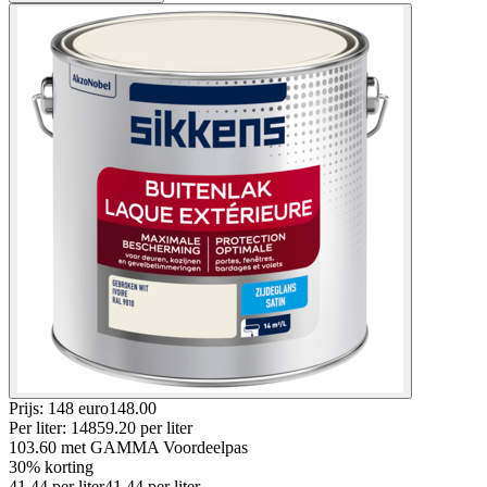
Prijs: 148 euro
148
.
00
Per
liter
:
148
59.20
per
liter
103.60
met GAMMA Voordeelpas
30% korting
41.44
per
liter
41.44
per
liter