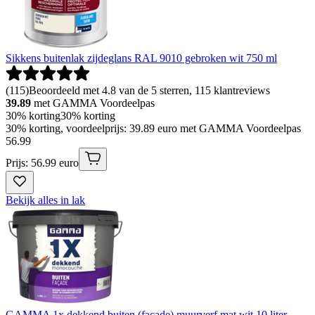
Sikkens buitenlak zijdeglans RAL 9010 gebroken wit 750 ml
(
115
)
Beoordeeld met 4.8 van de 5 sterren, 115 klantreviews
39.89
met GAMMA Voordeelpas
30% korting
30% korting
30% korting, voordeelprijs: 39.89 euro met GAMMA Voordeelpas
56
.
99
Prijs: 56.99 euro
Bekijk alles in lak
GAMMA 1x dekkend buiten (façade) muurverf mat wit 10 liter