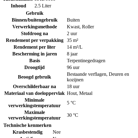
Inhoud
2.5 Liter
Gebruik
Binnen/buitengebruik
Buiten
Verwerkingsmethode
Kwast
,
Roller
Stofdroog na
2 uur
Rendement per verpakking
35 m²
Rendement per liter
14 m²/L
Bescherming in jaren
8 jaar
Basis
Terpentinegedragen
Droogtijd
96 uur
Bestaande verflagen
,
Deuren en
Beoogd gebruik
kozijnen
Overschilderbaar na
18 uur
Materiaal van doeloppervlak
Hout
,
Metaal
Minimale
5 °C
verwerkingstemperatuur
Maximale
30 °C
verwerkingstemperatuur
Technische kenmerken
Krasbestendig
Nee