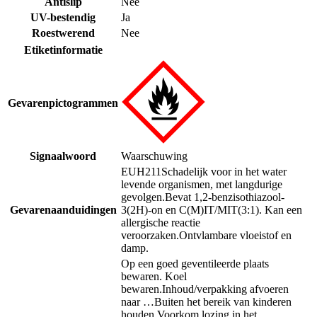
Antislip
Nee
UV-bestendig
Ja
Roestwerend
Nee
Etiketinformatie
Gevarenpictogrammen
Signaalwoord
Waarschuwing
EUH211
Schadelijk voor in het water
levende organismen, met langdurige
gevolgen.
Bevat 1,2-benzisothiazool-
Gevarenaanduidingen
3(2H)-on en C(M)IT/MIT(3:1). Kan een
allergische reactie
veroorzaken.
Ontvlambare vloeistof en
damp.
Op een goed geventileerde plaats
bewaren. Koel
bewaren.
Inhoud/verpakking afvoeren
naar …
Buiten het bereik van kinderen
houden.
Voorkom lozing in het