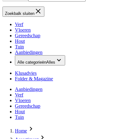
Zoekbalk sluiten
Verf
Vloeren
Gereedschap
Hout
Tuin
Aanbiedingen
Alle categorieën
Alles
Klusadvies
Folder & Magazine
Aanbiedingen
Verf
Vloeren
Gereedschap
Hout
Tuin
Home