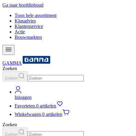
Ga naar hoofdinhoud
Toon hele assortiment
Klusadvies
Klantenservice
Actie
Bouwmarkten
GAMMA
Zoeken
Zoeken
Inloggen
Favorieten
,
0 artikelen
Winkelwagen
,
0 artikelen
Zoeken
Zoeken