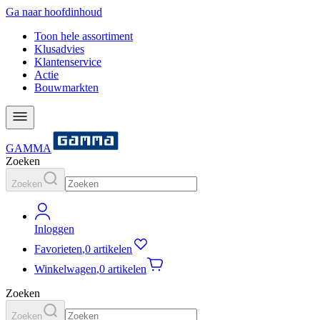
Ga naar hoofdinhoud
Toon hele assortiment
Klusadvies
Klantenservice
Actie
Bouwmarkten
GAMMA
Zoeken
Zoeken
Inloggen
Favorieten
,
0 artikelen
Winkelwagen
,
0 artikelen
Zoeken
Zoeken