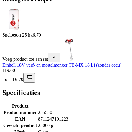
Snelbeton 25 kg
6.79
Voeg product toe aan set
Einhell 18V verf- en mortelmenger TE-MX 18 Li (zonder accu)
+
119.00
Totaal 6.79
Specificaties
Product
Productnummer
255550
EAN
8711247191223
Gewicht product
25000 gr
Merk
Geen