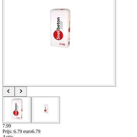
7.99
Prijs: 6.79 euro
6
.
79
Actie