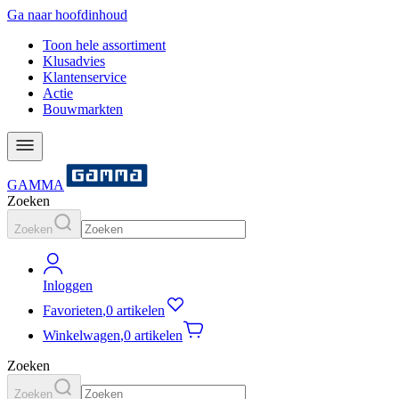
Ga naar hoofdinhoud
Toon hele assortiment
Klusadvies
Klantenservice
Actie
Bouwmarkten
GAMMA
Zoeken
Zoeken
Inloggen
Favorieten
,
0 artikelen
Winkelwagen
,
0 artikelen
Zoeken
Zoeken