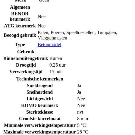
Algemeen
BENOR
Nee
keurmerk
ATG keurmerk
Nee
Palen
,
Poeren
,
Speeltoestellen
,
Tuinpalen
,
Beoogd gebruik
Vlaggenmasten
Type
Betonmortel
Gebruik
Binnen/buitengebruik
Buiten
Droogtijd
0.25 uur
Verwerkingstijd
15 min
Technische kenmerken
Sneldrogend
Ja
Snelhardend
Ja
Lichtgewicht
Nee
KOMO keurmerk
Nee
Sterkteklasse
nvt
Grootste korrelmaat
8 mm
Minimale verwerkingstemperatuur
5 °C
Maximale verwerkingstemperatuur
25 °C