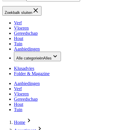
Zoekbalk sluiten
Verf
Vloeren
Gereedschap
Hout
Tuin
Aanbiedingen
Alle categorieën
Alles
Klusadvies
Folder & Magazine
Aanbiedingen
Verf
Vloeren
Gereedschap
Hout
Tuin
Home