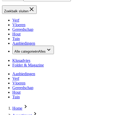
Zoekbalk sluiten
Verf
Vloeren
Gereedschap
Hout
Tuin
Aanbiedingen
Alle categorieën
Alles
Klusadvies
Folder & Magazine
Aanbiedingen
Verf
Vloeren
Gereedschap
Hout
Tuin
Home