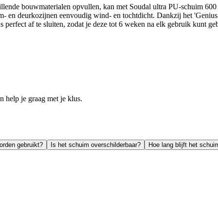
illende bouwmaterialen opvullen, kan met Soudal ultra PU-schuim 600 m
am- en deurkozijnen eenvoudig wind- en tochtdicht. Dankzij het 'Geniu
perfect af te sluiten, zodat je deze tot 6 weken na elk gebruik kunt geb
help je graag met je klus.
orden gebruikt?
Is het schuim overschilderbaar?
Hoe lang blijft het schu