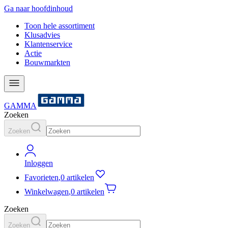
Ga naar hoofdinhoud
Toon hele assortiment
Klusadvies
Klantenservice
Actie
Bouwmarkten
GAMMA
Zoeken
Zoeken
Inloggen
Favorieten
,
0 artikelen
Winkelwagen
,
0 artikelen
Zoeken
Zoeken