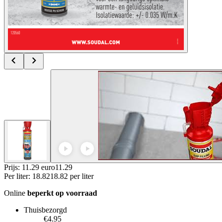
Prijs: 11.29 euro
11
.
29
Per
liter
:
18.82
18.82
per
liter
Online
beperkt op voorraad
Thuisbezorgd
€4.95