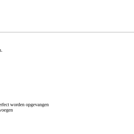
n.
erfect worden opgevangen
svoegen