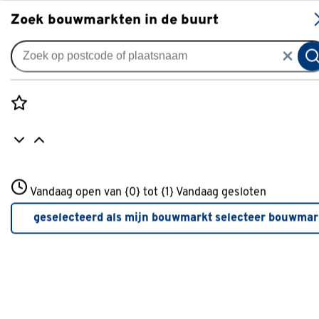
S
Zoek bouwmarkten in de buurt
Zonwerende spandoeken
Spandoek zonneschermdoek
streep blauw/wit (kleurnr.
Rozenstraat 3
8556) op maat
Vandaag open van {0} tot {1}
Vandaag gesloten
3772JH Amersfoort
+31 01234567
0
klantreview
review
geselecteerd als mijn bouwmarkt
selecteer bouwmar
Meer over deze bouwmarkt