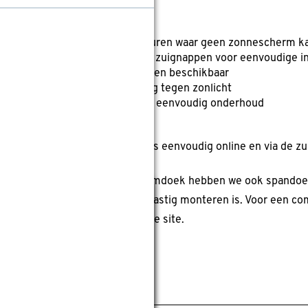
langrijkste kenmerken:
Ideaal voor kleine ramen en deuren waar geen zonnescherm k
Bevestiging met tourniquets of zuignappen voor eenvoudige ins
Uitgebreide collectie doekkleuren beschikbaar
UV-bestendig voor bescherming tegen zonlicht
Waterafstotend behandeld voor eenvoudig onderhoud
Eenvoudig en voordelig
 spandoek zonneschermdoek is eenvoudig online en via de zui
ast de spandoeken zonneschermdoek hebben we ook spandoeke
Sluiten
r te spannen waar een screen lastig monteren is. Voor een c
weringassortiment, kijk op onze site.
pecificaties