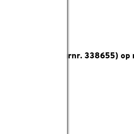
reep grijs (kleurnr. 338655) op
e GAMMA Voordeelpas