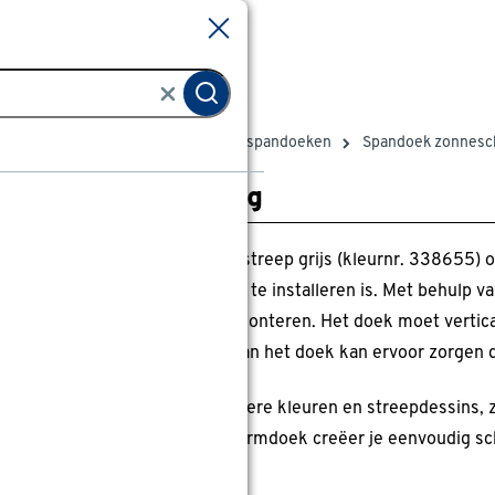
Sluiten
Sluiten
Zonwering doeken
Zonwerende spandoeken
Spandoek zonnesch
roductomschrijving
 spandoek zonneschermdoek streep grijs (kleurnr. 338655) op
ditioneel zonnescherm moeilijk te installeren is. Met behulp v
ek eenvoudig monteren en demonteren. Het doek moet vertica
t aan te raden is; het gewicht van het doek kan ervoor zorgen 
 doek is ook beschikbaar in andere kleuren en streepdessins, zod
t. Met dit spandoek zonneschermdoek creëer je eenvoudig sc