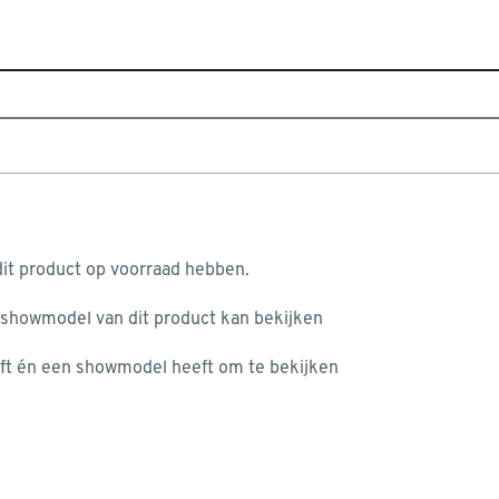
Home
Assortiment
Raamdecoratie
Zonwering
P
p grijs (kleurnr. 338655) op maat
aan je winkelwagen
Het
it product op voorraad hebben.
tra
 showmodel van dit product kan bekijken
do
nie
ft én een showmodel heeft om te bekijken
misgegaan...
Dit
pas
het niet mogelijke om meer exemplaren te bestellen.