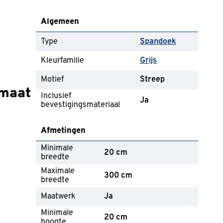
Algemeen
Type
Spandoek
Kleurfamilie
Grijs
Motief
Streep
 maat
Inclusief
Ja
bevestigingsmateriaal
Afmetingen
Minimale
20 cm
breedte
Maximale
300 cm
breedte
Maatwerk
Ja
Minimale
20 cm
hoogte