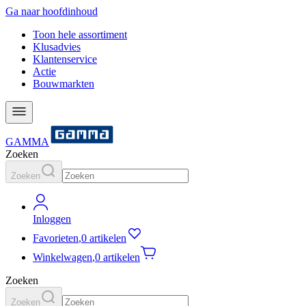
Ga naar hoofdinhoud
Toon hele assortiment
Klusadvies
Klantenservice
Actie
Bouwmarkten
GAMMA
Zoeken
Zoeken
Inloggen
Favorieten
,
0 artikelen
Winkelwagen
,
0 artikelen
Zoeken
Zoeken