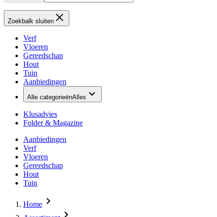
Zoekbalk sluiten
Verf
Vloeren
Gereedschap
Hout
Tuin
Aanbiedingen
Alle categorieën
Alles
Klusadvies
Folder & Magazine
Aanbiedingen
Verf
Vloeren
Gereedschap
Hout
Tuin
Home