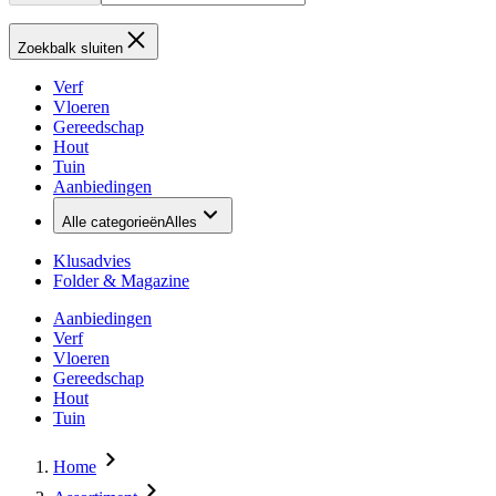
Zoekbalk sluiten
Verf
Vloeren
Gereedschap
Hout
Tuin
Aanbiedingen
Alle categorieën
Alles
Klusadvies
Folder & Magazine
Aanbiedingen
Verf
Vloeren
Gereedschap
Hout
Tuin
Home