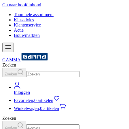
Ga naar hoofdinhoud
Toon hele assortiment
Klusadvies
Klantenservice
Actie
Bouwmarkten
GAMMA
Zoeken
Zoeken
Inloggen
Favorieten
,
0 artikelen
Winkelwagen
,
0 artikelen
Zoeken
Zoeken