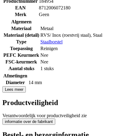
Productnummer
184954
EAN
8712006072180
Merk
Geen
Algemeen
Materiaal
Metaal
Materiaal (detail)
RVS/ Inox (roestvrij staal)
,
Staal
Type
Staalborstel
Toepassing
Reinigen
PEFC Keurmerk
Nee
FSC-keurmerk
Nee
Aantal stuks
1 stuks
Afmetingen
Diameter
14 mm
Lees meer
Productveiligheid
Verantwoordelijk voor productveiligheid zie
informatie over de fabrikant
Bestel- en bezorginformatie