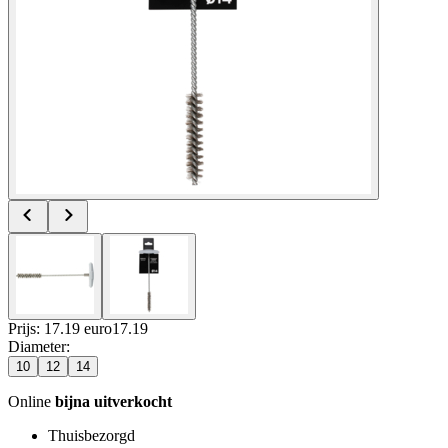
Prijs: 17.19 euro
17
.
19
Diameter
:
10
12
14
Online
bijna uitverkocht
Thuisbezorgd