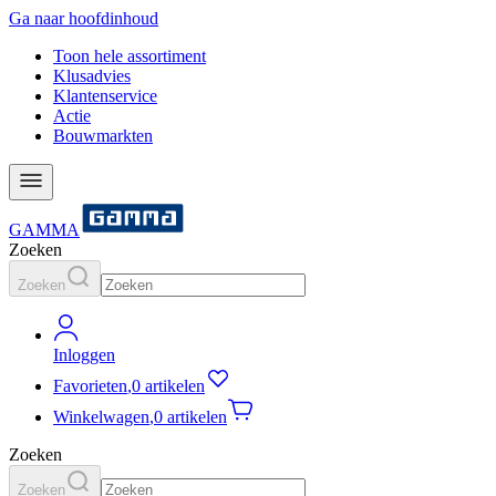
Ga naar hoofdinhoud
Toon hele assortiment
Klusadvies
Klantenservice
Actie
Bouwmarkten
GAMMA
Zoeken
Zoeken
Inloggen
Favorieten
,
0 artikelen
Winkelwagen
,
0 artikelen
Zoeken
Zoeken