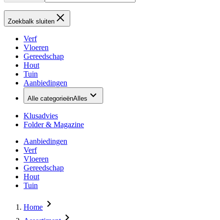
Zoekbalk sluiten
Verf
Vloeren
Gereedschap
Hout
Tuin
Aanbiedingen
Alle categorieën
Alles
Klusadvies
Folder & Magazine
Aanbiedingen
Verf
Vloeren
Gereedschap
Hout
Tuin
Home