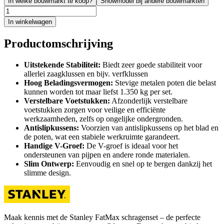
In welke bouwmarkt te koop?
Showmodel bij andere bouwmarkten
In winkelwagen
Productomschrijving
Uitstekende Stabiliteit:
Biedt zeer goede stabiliteit voor
allerlei zaagklussen en bijv. verfklussen
Hoog Beladingsvermogen:
Stevige metalen poten die belast
kunnen worden tot maar liefst 1.350 kg per set.
Verstelbare Voetstukken:
Afzonderlijk verstelbare
voetstukken zorgen voor veilige en efficiënte
werkzaamheden, zelfs op ongelijke ondergronden.
Antislipkussens:
Voorzien van antislipkussens op het blad en
de poten, wat een stabiele werkruimte garandeert.
Handige V-Groef:
De V-groef is ideaal voor het
ondersteunen van pijpen en andere ronde materialen.
Slim Ontwerp:
Eenvoudig en snel op te bergen dankzij het
slimme design.
Maak kennis met de Stanley FatMax schragenset – de perfecte