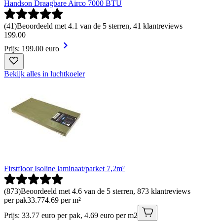
Handson Draagbare Airco 7000 BTU
(
41
)
Beoordeeld met 4.1 van de 5 sterren, 41 klantreviews
199
.
00
Prijs: 199.00 euro
Bekijk alles in luchtkoeler
Firstfloor Isoline laminaat/parket 7,2m²
(
873
)
Beoordeeld met 4.6 van de 5 sterren, 873 klantreviews
per pak
33
.
77
4.69 per m²
Prijs: 33.77 euro per pak, 4.69 euro per m2