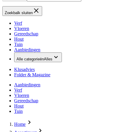
Zoekbalk sluiten
Verf
Vloeren
Gereedschap
Hout
Tuin
Aanbiedingen
Alle categorieën
Alles
Klusadvies
Folder & Magazine
Aanbiedingen
Verf
Vloeren
Gereedschap
Hout
Tuin
Home