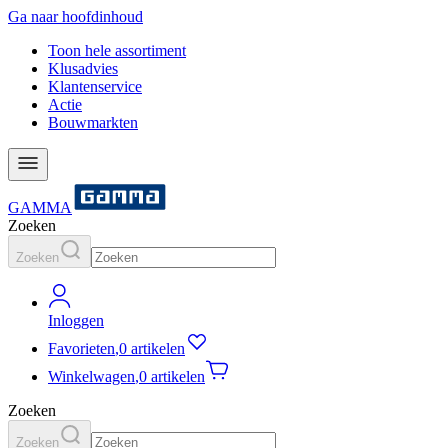
Ga naar hoofdinhoud
Toon hele assortiment
Klusadvies
Klantenservice
Actie
Bouwmarkten
GAMMA
Zoeken
Zoeken
Inloggen
Favorieten
,
0 artikelen
Winkelwagen
,
0 artikelen
Zoeken
Zoeken