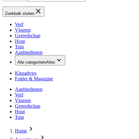
Zoekbalk sluiten
Verf
Vloeren
Gereedschap
Hout
Tuin
Aanbiedingen
Alle categorieën
Alles
Klusadvies
Folder & Magazine
Aanbiedingen
Verf
Vloeren
Gereedschap
Hout
Tuin
Home