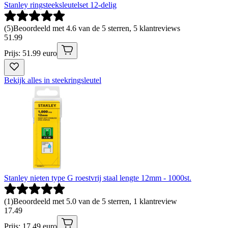
Stanley ringsteeksleutelset 12-delig
(
5
)
Beoordeeld met 4.6 van de 5 sterren, 5 klantreviews
51
.
99
Prijs: 51.99 euro
Bekijk alles in steekringsleutel
Stanley nieten type G roestvrij staal lengte 12mm - 1000st.
(
1
)
Beoordeeld met 5.0 van de 5 sterren, 1 klantreview
17
.
49
Prijs: 17.49 euro