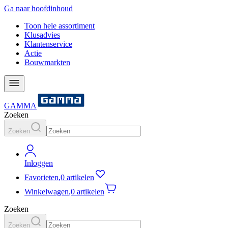
Ga naar hoofdinhoud
Toon hele assortiment
Klusadvies
Klantenservice
Actie
Bouwmarkten
GAMMA
Zoeken
Zoeken
Inloggen
Favorieten
,
0 artikelen
Winkelwagen
,
0 artikelen
Zoeken
Zoeken