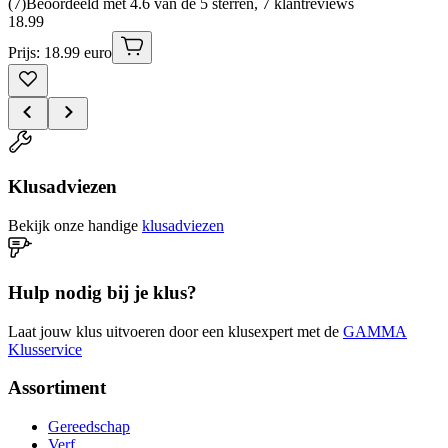
(
7
)
Beoordeeld met 4.6 van de 5 sterren, 7 klantreviews
18
.
99
Prijs: 18.99 euro
Klusadviezen
Bekijk onze handige
klusadviezen
Hulp nodig bij je klus?
Laat jouw klus uitvoeren door een klusexpert met de
GAMMA
Klusservice
Assortiment
Gereedschap
Verf