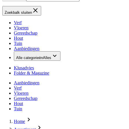
Zoekbalk sluiten
Verf
Vloeren
Gereedschap
Hout
Tuin
Aanbiedingen
Alle categorieën
Alles
Klusadvies
Folder & Magazine
Aanbiedingen
Verf
Vloeren
Gereedschap
Hout
Tuin
Home