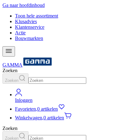
Ga naar hoofdinhoud
Toon hele assortiment
Klusadvies
Klantenservice
Actie
Bouwmarkten
GAMMA
Zoeken
Zoeken
Inloggen
Favorieten
,
0 artikelen
Winkelwagen
,
0 artikelen
Zoeken
Zoeken