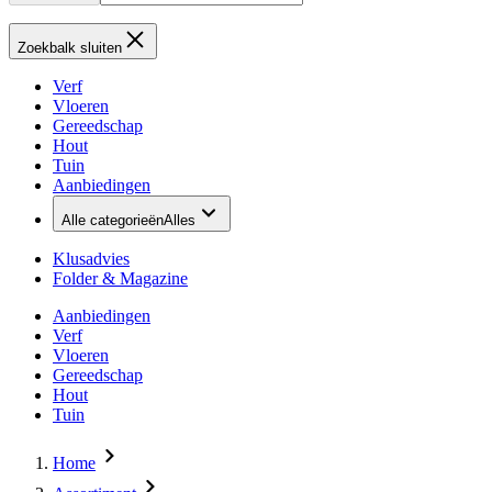
Zoekbalk sluiten
Verf
Vloeren
Gereedschap
Hout
Tuin
Aanbiedingen
Alle categorieën
Alles
Klusadvies
Folder & Magazine
Aanbiedingen
Verf
Vloeren
Gereedschap
Hout
Tuin
Home