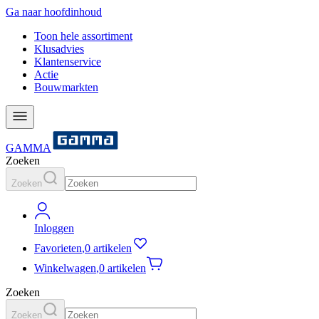
Ga naar hoofdinhoud
Toon hele assortiment
Klusadvies
Klantenservice
Actie
Bouwmarkten
GAMMA
Zoeken
Zoeken
Inloggen
Favorieten
,
0 artikelen
Winkelwagen
,
0 artikelen
Zoeken
Zoeken