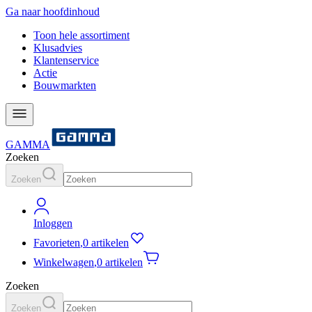
Ga naar hoofdinhoud
Toon hele assortiment
Klusadvies
Klantenservice
Actie
Bouwmarkten
GAMMA
Zoeken
Zoeken
Inloggen
Favorieten
,
0 artikelen
Winkelwagen
,
0 artikelen
Zoeken
Zoeken