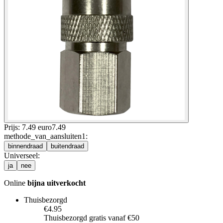
Prijs: 7.49 euro
7
.
49
methode_van_aansluiten1
:
binnendraad
buitendraad
Universeel
:
ja
nee
Online
bijna uitverkocht
Thuisbezorgd
€4.95
Thuisbezorgd gratis vanaf €50