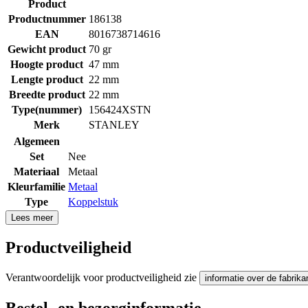
Product
Productnummer
186138
EAN
8016738714616
Gewicht product
70 gr
Hoogte product
47 mm
Lengte product
22 mm
Breedte product
22 mm
Type(nummer)
156424XSTN
Merk
STANLEY
Algemeen
Set
Nee
Materiaal
Metaal
Kleurfamilie
Metaal
Type
Koppelstuk
Lees meer
Productveiligheid
Verantwoordelijk voor productveiligheid zie
informatie over de fabrika
Bestel- en bezorginformatie